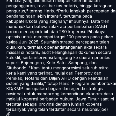
kendala yang ditemukan meliputi keterlambatan
penganggaran, revisi berkas notaris, hingga keraguan
pengurus," terang Haris. “Perlu langkah percepatan da
pendampingan lebih intensif, terutama pada
kabupaten/kota yang stagnan,” imbuhnya. Data tren
menunjukkan bahwa rata-rata pertambahan SABH
harian mencapai lebih dari 280 koperasi. Pihaknya
optimis untuk mencapai target 100 persen pada pekan
ketiga Juni 2025. Sejumlah strategi percepatan telah
diusulkan, termasuk penandatanganan akta secara
massal di notaris, audit kelengkapan dokumen secara
kolektif, serta intervensi langsung ke daerah prioritas
seperti Bojonegoro, Kota Batu, Sampang, dan
Situbondo. "Kami tentu mengapresiasi seluruh mitra
kerja kami yang terlibat, mulai dari Pemprov dan
Pemkab, Notaris dan Ditjen AHU dengan keandalan
sistem yang dimiliki," tutup Haris. Program pembentuka
KD/KMP merupakan bagian dari agenda strategis
nasional untuk mendorong kemandirian ekonomi desa
melalui koperasi berbadan hukum. Jawa Timur saat ini
tercatat sebagai provinsi dengan jumlah koperasi
terbanyak yang telah terdaftar secara nasional.(joe)