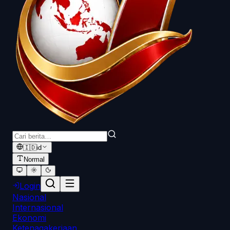
🇮🇩
id
Normal
Login
Nasional
Internasional
Ekonomi
Ketenagakerjaan