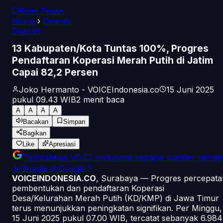
Kirim Pesan
Home
›
Daerah
Daerah
13 Kabupaten/Kota Tuntas 100%, Progres
Pendaftaran Koperasi Merah Putih di Jatim
Capai 82,2 Persen
Joko Hermanto - VOICEIndonesia.co
15 Juni 2025
pukul 09.43
WIB
2
menit baca
A
A
A
A
Bacakan
Simpan
Bagikan
Like
Apresiasi
Tambahkan
VOICE Indonesia
sebagai sumber pilihan
di Google
di Google
VOICEINDONESIA.CO
, Surabaya — Progres percepata
pembentukan dan pendaftaran Koperasi
Desa/Kelurahan Merah Putih (KD/KMP) di Jawa Timur
terus menunjukkan peningkatan signifikan. Per Minggu,
15 Juni 2025 pukul 07.00 WIB, tercatat sebanyak 6.984