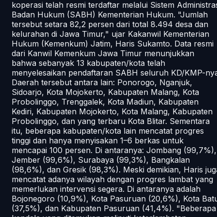
koperasi telah resmi terdaftar melalui Sistem Administra
Badan Hukum (SABH) Kementerian Hukum. "Jumlah
tersebut setara 82,2 persen dari total 8.494 desa dan
kelurahan di Jawa Timur," ujar Kakanwil Kementerian
Hukum (Kemenkum) Jatim, Haris Sukamto. Data resmi
dari Kanwil Kemenkum Jawa Timur menunjukkan
bahwa sebanyak 13 kabupaten/kota telah
menyelesaikan pendaftaran SABH seluruh KD/KMP-nya
Daerah tersebut antara lain: Ponorogo, Nganjuk,
Sidoarjo, Kota Mojokerto, Kabupaten Malang, Kota
Probolinggo, Trenggalek, Kota Madiun, Kabupaten
Kediri, Kabupaten Mojokerto, Kota Malang, Kabupaten
Probolinggo, dan yang terbaru Kota Blitar. Sementara
itu, beberapa kabupaten/kota lain mencatat progres
tinggi dan hanya menyisakan 1–6 berkas untuk
mencapai 100 persen. Di antaranya: Jombang (99,7%),
Jember (99,6%), Surabaya (99,3%), Bangkalan
(98,6%), dan Gresik (98,3%). Meski demikian, Haris jug
mencatat adanya wilayah dengan progres lambat yang
memerlukan intervensi segera. Di antaranya adalah
Bojonegoro (10,9%), Kota Pasuruan (20,6%), Kota Bat
(37,5%), dan Kabupaten Pasuruan (41,4%). "Beberapa