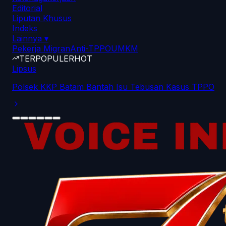
Editorial
Liputan Khusus
Indeks
Lainnya
▾
Pekerja Migran
Anti-TPPO
UMKM
TERPOPULER
HOT
Lipsus
Polsek KKP Batam Bantah Isu Tebusan Kasus TPPO