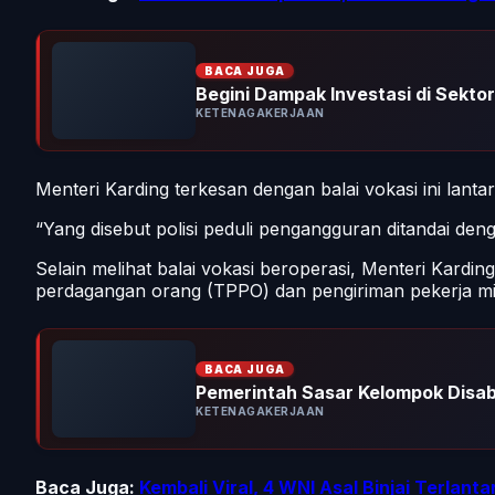
BACA JUGA
Begini Dampak Investasi di Sektor 
KETENAGAKERJAAN
Menteri Karding terkesan dengan balai vokasi ini lant
“Yang disebut polisi peduli pengangguran ditandai de
Selain melihat balai vokasi beroperasi, Menteri Kard
perdagangan orang (TPPO) dan pengiriman pekerja mig
BACA JUGA
Pemerintah Sasar Kelompok Disabi
KETENAGAKERJAAN
Baca Juga:
Kembali Viral, 4 WNI Asal Binjai Terlanta