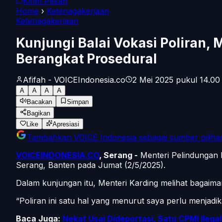
Kirim Pesan
Home
›
Ketenagakerjaan
Ketenagakerjaan
Kunjungi Balai Vokasi Poliran,
Berangkat Prosedural
Afifah - VOICEIndonesia.co
2 Mei 2025 pukul 14.00
A
A
A
A
Bacakan
Simpan
Bagikan
Like
Apresiasi
Tambahkan
VOICE Indonesia
sebagai sumber piliha
VOICEINDONESIA.CO
, Serang -
Menteri Pelindungan P
Serang, Banten pada Jumat (2/5/2025).
Dalam kunjungan itu, Menteri Karding melihat bagaiman
“Poliran ini satu hal yang menurut saya perlu menjadik
Baca Juga:
Nekat Usai Dideportasi, Satu CPMI Ileg