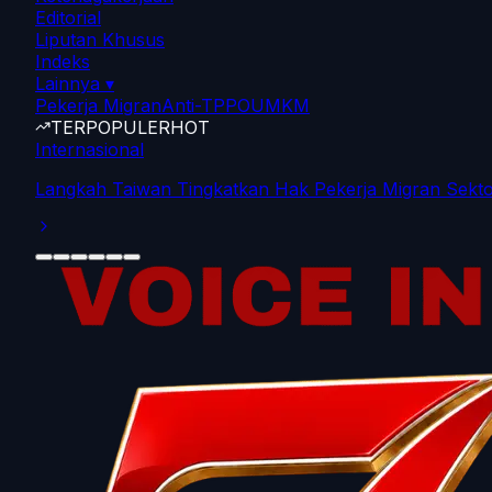
Editorial
Liputan Khusus
Indeks
Lainnya
▾
Pekerja Migran
Anti-TPPO
UMKM
TERPOPULER
HOT
Internasional
Langkah Taiwan Tingkatkan Hak Pekerja Migran Sekto