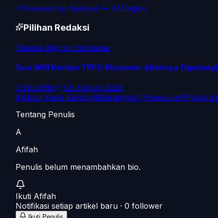
Powered by
Ajakin.id
— AI Engine
Pilihan Redaksi
Pekerja Migran Indonesia
Dua WNI Korban TPPO Myanmar Akhirnya Dipulangka
S Nurafifa
·
06 August 2026
#
Abdul Kadir Karding
#
Berangkat Prosedural
#
Polda B
Tentang Penulis
A
Afifah
Penulis belum menambahkan bio.
Ikuti
Afifah
Notifikasi setiap artikel baru ·
0
follower
Ikuti Penulis