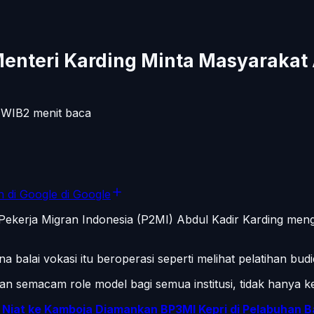
 Menteri Karding Minta Masyaraka
WIB
2
menit baca
n di Google
di Google
ekerja Migran Indonesia (P2MI) Abdul Kadir Karding mengun
a balai vokasi itu beroperasi seperti melihat pelatihan bu
an semacam role model bagi semua institusi, tidak hanya ke
al Niat ke Kamboja Diamankan BP3MI Kepri di Pelabuhan 