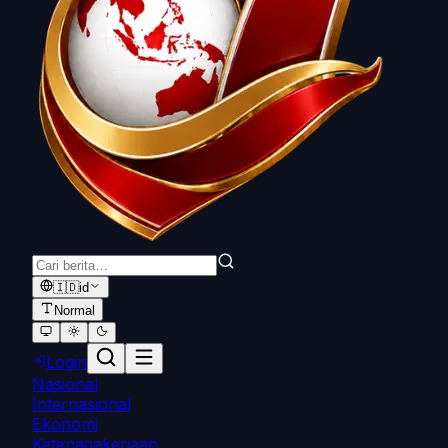
🇮🇩
id
Normal
Login
Nasional
Internasional
Ekonomi
Ketenagakerjaan