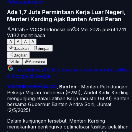
Ketenagakerjaan
Ada 1,7 Juta Permintaan Kerja Luar Negeri,
Menteri Karding Ajak Banten Ambil Peran
Afifah - VOICEIndonesia.co
3 Mei 2025 pukul 12.11
WIB
2
menit baca
A
A
A
A
Bacakan
Simpan
Bagikan
Like
Apresiasi
Tambahkan
VOICE Indonesia
sebagai sumber pilihan
di Google
di Google
VOICEINDONESIA.CO
, Banten -
Menteri Pelindungan
Pekerja Migran Indonesia (P2MI), Abdul Kadir Karding,
mengunjungi Balai Latihan Kerja Industri (BLKI) Banten
bersama Gubernur Banten Andra Soni, Jumat
(2/5/2025).
Dalam kunjungan tersebut, Menteri Karding
menekankan pentingnya optimalisasi fasilitas pelatihan