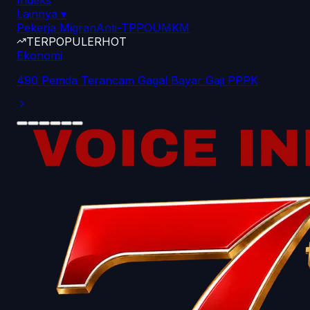
Indeks
Lainnya
▾
Pekerja Migran
Anti-TPPO
UMKM
TERPOPULER
HOT
Ekonomi
490 Pemda Terancam Gagal Bayar Gaji PPPK