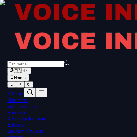
🇮🇩
id
Normal
Login
Nasional
Internasional
Ekonomi
Ketenagakerjaan
Editorial
Liputan Khusus