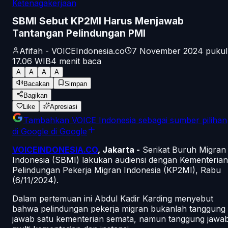
Ketenagakerjaan
SBMI Sebut KP2MI Harus Menjawab
Tantangan Pelindungan PMI
Afifah - VOICEIndonesia.co
7 November 2024 pukul
17.06
WIB
4
menit baca
A
A
A
A
Bacakan
Simpan
Bagikan
Like
Apresiasi
Tambahkan
VOICE Indonesia
sebagai sumber pilihan
di Google
di Google
VOICEINDONESIA.CO
, Jakarta -
Serikat Buruh Migran
Indonesia (SBMI) lakukan audiensi dengan Kementerian
Pelindungan Pekerja Migran Indonesia (KP2MI), Rabu
(6/11/2024).
Dalam pertemuan ini Abdul Kadir Karding menyebut
bahwa pelindungan pekerja migran bukanlah tanggung
jawab satu kementerian semata, namun tanggung jawa