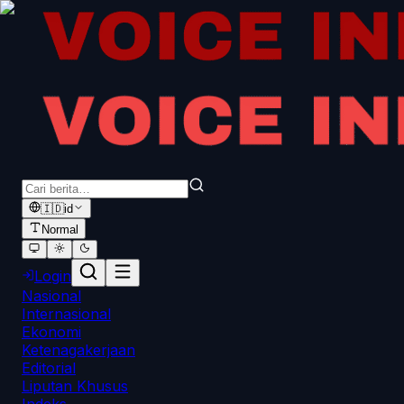
🇮🇩
id
Normal
Login
Nasional
Internasional
Ekonomi
Ketenagakerjaan
Editorial
Liputan Khusus