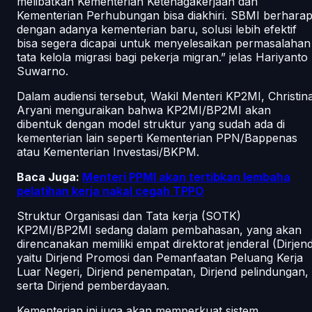
melibatkan Kementerian Ketenagakerjaan dan
Kementerian Perhubungan bisa diakhiri. SBMI berharap
dengan adanya kementerian baru, solusi lebih efektif
bisa segera dicapai untuk menyelesaikan permasalahan
tata kelola migrasi bagi pekerja migran.” jelas Hariyanto
Suwarno.
Dalam audiensi tersebut, Wakil Menteri KP2MI, Christin
Aryani menguraikan bahwa KP2MI/BP2MI akan
dibentuk dengan model struktur yang sudah ada di
kementerian lain seperti Kementerian PPN/Bappenas
atau Kementerian Investasi/BKPM.
Baca Juga:
Menteri PPMI akan tertibkan lembaha
pelatihan kerja nakal cegah TPPO
Struktur Organisasi dan Tata kerja (SOTK)
KP2MI/BP2MI sedang dalam pembahasan, yang akan
direncanakan memiliki empat direktorat jenderal (Dirjen
yaitu Dirjend Promosi dan Pemanfaatan Peluang Kerja
Luar Negeri, Dirjend penempatan, Dirjend pelindungan,
serta Dirjend pemberdayaan.
Kementerian ini juga akan memperkuat sistem