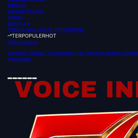
Editorial
Liputan Khusus
Indeks
Lainnya
▾
Pekerja Migran
Anti-TPPO
UMKM
TERPOPULER
HOT
Internasional
Langkah Taiwan Tingkatkan Hak Pekerja Migran Sekto
Perikanan