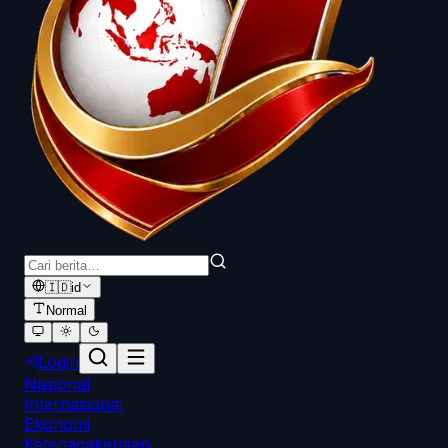
🇮🇩
id
Normal
Login
Nasional
Internasional
Ekonomi
Ketenagakerjaan