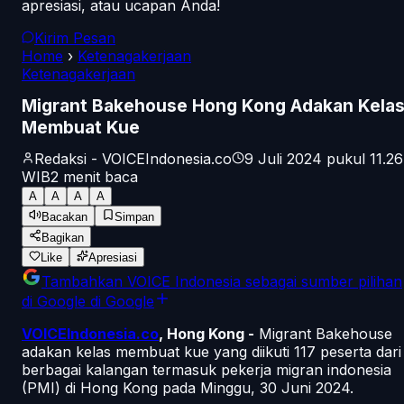
apresiasi, atau ucapan Anda!
Kirim Pesan
Home
›
Ketenagakerjaan
Ketenagakerjaan
Migrant Bakehouse Hong Kong Adakan Kela
Membuat Kue
Redaksi - VOICEIndonesia.co
9 Juli 2024 pukul 11.26
WIB
2
menit baca
A
A
A
A
Bacakan
Simpan
Bagikan
Like
Apresiasi
Tambahkan
VOICE Indonesia
sebagai sumber pilihan
di Google
di Google
VOICEIndonesia.co
, Hong Kong -
Migrant Bakehouse
adakan kelas membuat kue yang diikuti 117 peserta dari
berbagai kalangan termasuk pekerja migran indonesia
(PMI) di Hong Kong pada Minggu, 30 Juni 2024.