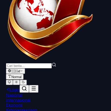
🇮🇩
id
Normal
Login
Nasional
Internasional
Ekonomi
Ketenagakerjaan