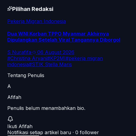
Pilihan Redaksi
Pekerja Migran Indonesia
Dua WNI Korban TPPO Myanmar Akhirnya
Dipulangkan Setelah Viral Tangannya Diborgol
S Nurafifa
·
06 August 2026
#
Christina Aryani
#
KP2MI
#
pekerja migran
indonesia
#
STIK Stella Maris
Tentang Penulis
A
Afifah
Penulis belum menambahkan bio.
Ikuti
Afifah
Notifikasi setiap artikel baru ·
0
follower