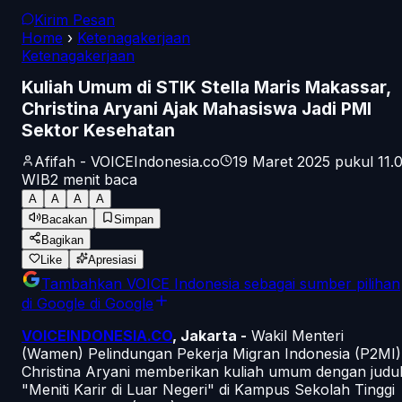
Kirim Pesan
Home
›
Ketenagakerjaan
Ketenagakerjaan
Kuliah Umum di STIK Stella Maris Makassar,
Christina Aryani Ajak Mahasiswa Jadi PMI
Sektor Kesehatan
Afifah - VOICEIndonesia.co
19 Maret 2025 pukul 11.
WIB
2
menit baca
A
A
A
A
Bacakan
Simpan
Bagikan
Like
Apresiasi
Tambahkan
VOICE Indonesia
sebagai sumber pilihan
di Google
di Google
VOICEINDONESIA.CO
, Jakarta -
Wakil Menteri
(Wamen) Pelindungan Pekerja Migran Indonesia (P2MI)
Christina Aryani memberikan kuliah umum dengan judu
"Meniti Karir di Luar Negeri" di Kampus Sekolah Tinggi