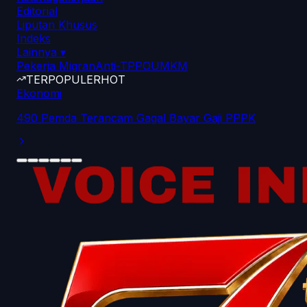
Editorial
Liputan Khusus
Indeks
Lainnya
▾
Pekerja Migran
Anti-TPPO
UMKM
TERPOPULER
HOT
Ekonomi
490 Pemda Terancam Gagal Bayar Gaji PPPK