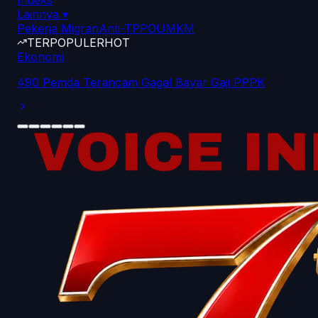
Indeks
Lainnya
▾
Pekerja Migran
Anti-TPPO
UMKM
TERPOPULER
HOT
Ekonomi
490 Pemda Terancam Gagal Bayar Gaji PPPK