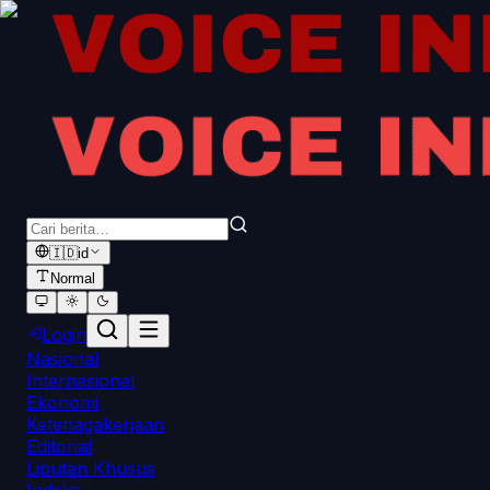
🇮🇩
id
Normal
Login
Nasional
Internasional
Ekonomi
Ketenagakerjaan
Editorial
Liputan Khusus