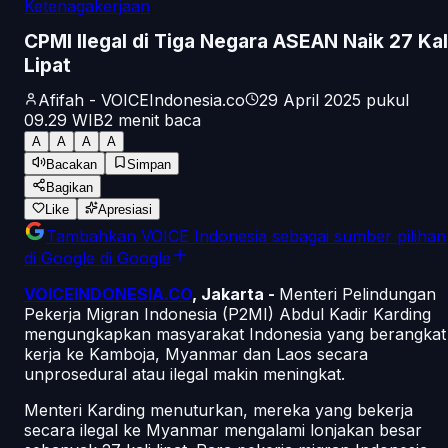
Ketenagakerjaan
CPMI Ilegal di Tiga Negara ASEAN Naik 27 Kal
Lipat
Afifah - VOICEIndonesia.co
29 April 2025 pukul
09.29
WIB
2
menit baca
A
A
A
A
Bacakan
Simpan
Bagikan
Like
Apresiasi
Tambahkan
VOICE Indonesia
sebagai sumber pilihan
di Google
di Google
VOICEINDONESIA.CO
, Jakarta -
Menteri Pelindungan
Pekerja Migran Indonesia (P2MI) Abdul Kadir Karding
mengungkapkan masyarakat Indonesia yang berangkat
kerja ke Kamboja, Myanmar dan Laos secara
unprosedural atau ilegal makin meningkat.
Menteri Karding menuturkan, mereka yang bekerja
secara ilegal ke Myanmar mengalami lonjakan besar