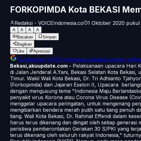
FORKOPIMDA Kota BEKASI Mempe
Redaksi - VOICEIndonesia.co
1 Oktober 2020 pukul 
A
A
A
A
Bacakan
Simpan
Bagikan
Like
Apresiasi
Tambahkan
VOICE Indonesia
sebagai sumber piliha
Bekasi,akuupdate.com -
Pelaksanaan upacara Hari Kes
di Jalan Jenderal A.Yani, Bekasi Selatan Kota Bekasi
Timur. Wakil Wali Kota Bekasi, Dr. Tri Adhianto Tjah
(Forkopimda) dan Jajaran Eselon II, Upacara berlang
dengan mengusung tema "Indonesia Maju Berlandaskan 
penyakit virus Korona atau Corona Virus Disease (Covi
menggelar upacara peringatan, untuk mengenang perju
mengibarkan bendera merah putih satu tiang penuh d
tiang. Wali Kota Bekasi, Dr. Rahmat Effendi dalam k
harus terus dikenang dan diingat oleh setiap generasi
peristiwa pemberontakan Gerakan 30 S/PKI yang terja
terus dikenang oleh seluruh rakyat Indonesia," tutur