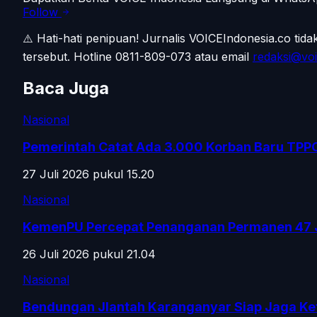
Follow
⚠️ Hati-hati penipuan!
Jurnalis VOICEIndonesia.co tid
tersebut.
Hotline 0811-809-073
atau email
redaksi@voi
Baca Juga
Nasional
Pemerintah Catat Ada 3.000 Korban Baru TPP
27 Juli 2026 pukul 15.20
Nasional
KemenPU Percepat Penanganan Permanen 47 
26 Juli 2026 pukul 21.04
Nasional
Bendungan Jlantah Karanganyar Siap Jaga Ke