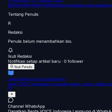
S Nurafifa
·
07 August 2026
#
BEKASI
#
FORKOPIMDA
#
hari-kesaktian-pancasila
#
ko
Tentang Penulis
R
Redaksi
Penulis belum menambahkan bio.
Ikuti
Redaksi
Notifikasi setiap artikel baru ·
0
follower
Ikuti Penulis
Lihat berita ini di Google News
Ikuti VOICE Indonesia di Google News untuk update te
Channel WhatsApp
Dapatkan Berita VOICE Indonesia Langsung di Whats