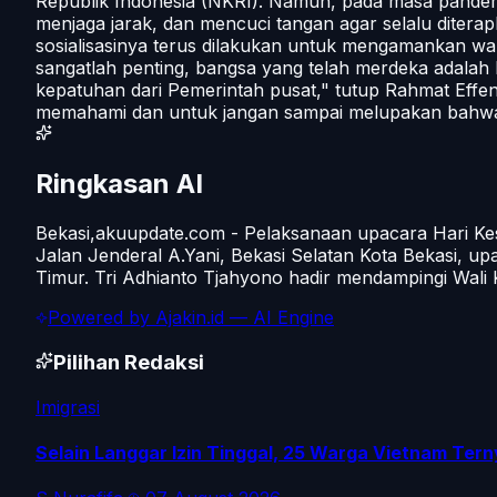
Republik Indonesia (NKRI). Namun, pada masa pandemi 
menjaga jarak, dan mencuci tangan agar selalu diterap
sosialisasinya terus dilakukan untuk mengamankan w
sangatlah penting, bangsa yang telah merdeka adalah 
kepatuhan dari Pemerintah pusat," tutup Rahmat Effen
memahami dan untuk jangan sampai melupakan bahwa per
Ringkasan AI
Bekasi,akuupdate.com - Pelaksanaan upacara Hari Kesak
Jalan Jenderal A.Yani, Bekasi Selatan Kota Bekasi, u
Timur. Tri Adhianto Tjahyono hadir mendampingi Wali 
Powered by
Ajakin.id
— AI Engine
Pilihan Redaksi
Imigrasi
Selain Langgar Izin Tinggal, 25 Warga Vietnam Tern