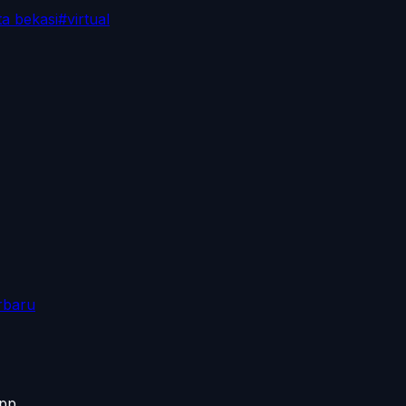
ta bekasi
#
virtual
rbaru
App