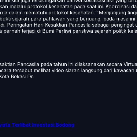
ini kita juga terus ingatkan bahwa sosialsasi 3M yang ter
kan melalui protokol kesehatan pada saat ini. Koordinasi d
arga dalam mematuhi protokol kesehatan. "Menjunjung tin
bukti sejarah para pahlawan yang berjuang, pada masa ini 
di. Peringatan Hari Kesaktian Pancasila sebagai pengingat
nah terjadi di Bumi Pertiwi peristiwa sejarah politik ke
tian Pancasila pada tahun ini dilaksanakan secara Virtual
pacara tersebut melihat video siaran langsung dari kawas
Kota Bekasi Dr.
yata Terlibat Investasi Bodong