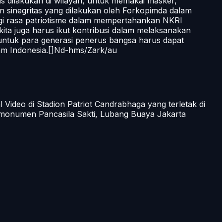
us dilakukan di wilayah, untuk memakai masker,
an sinegritas yang dilakukan oleh Forkopimda dalam
ggi rasa patriotisme dalam mempertahankan NKRI
kita juga harus ikut kontribusi dalam melaksanakan
 untuk para generasi penerus bangsa harus dapat
lam Indonesia.[]Nd-hms/Zark/au
 Video di Stadion Patriot Candrabhaga yang terletak di
an monumen Pancasila Sakti, Lubang Buaya Jakarta