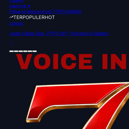
Indeks
Lainnya
▾
Pekerja Migran
Anti-TPPO
UMKM
TERPOPULER
HOT
Ekonomi
490 Pemda Terancam Gagal Bayar Gaji PPPK