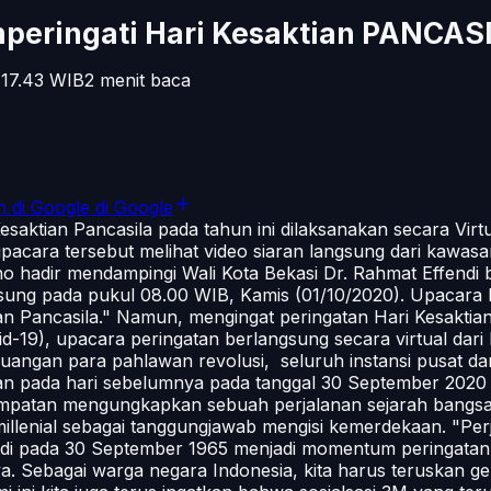
ringati Hari Kesaktian PANCASIL
17.43
WIB
2
menit baca
n di Google
di Google
aktian Pancasila pada tahun ini dilaksanakan secara Virtu
, upacara tersebut melihat video siaran langsung dari kaw
yono hadir mendampingi Wali Kota Bekasi Dr. Rahmat Effen
sung pada pukul 08.00 WIB, Kamis (01/10/2020). Upacara P
Pancasila." Namun, mengingat peringatan Hari Kesaktian 
d-19), upacara peringatan berlangsung secara virtual dari 
angan para pahlawan revolusi, seluruh instansi pusat dan
an pada hari sebelumnya pada tanggal 30 September 202
esempatan mengungkapkan sebuah perjalanan sejarah bangs
 millenial sebagai tanggungjawab mengisi kemerdekaan. "Pe
di pada 30 September 1965 menjadi momentum peringatan h
nya. Sebagai warga negara Indonesia, kita harus teruskan