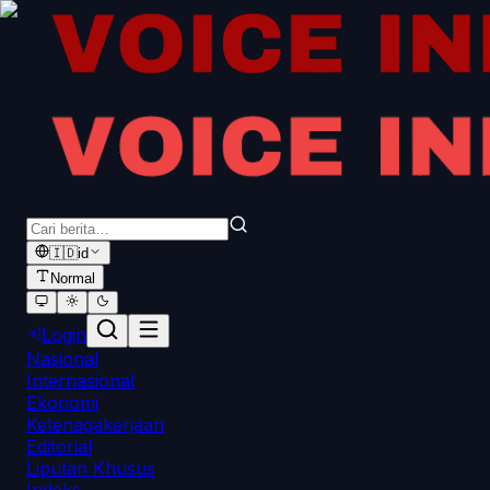
🇮🇩
id
Normal
Login
Nasional
Internasional
Ekonomi
Ketenagakerjaan
Editorial
Liputan Khusus