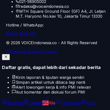
021-58905002
redaksi@voiceindonesia.co
MTH Square Ground Floor (GF) A4, Jl. Letjen
M.T. Haryono No.kav 10, Jakarta Timur 13330
Hotline / WhatsApp:
0811-809-073
©
2026
VOICEIndonesia.co - All Rights Reserved
Ikuti kami di Google News
Daftar gratis, dapat lebih dari sekadar berita
Kirim laporan & liputan warga sendiri
Simpan artikel untuk dibaca lagi nanti
Alert lowongan kerja & info PMI relevan
Ikut komentar dan diskusi forum PMI
Beranda
Jelajahi
Rilis
Tersimpan
Akun