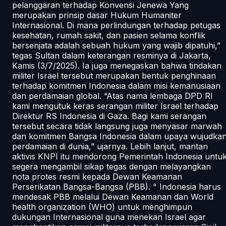
pelanggaran terhadap Konvensi Jenewa Yang
merupakan prinsip dasar Hukum Humaniter
Internasional. Di mana perlindungan terhadap petugas
kesehatan, rumah sakit, dan pasien selama konflik
bersenjata adalah sebuah hukum yang wajib dipatuhi,”
tegas Sultan dalam keterangan resminya di Jakarta,
Kamis (3/7/2025). Ia juga menegaskan bahwa tindakan
militer Israel tersebut merupakan bentuk penghinaan
terhadap komitmen Indonesia dalam misi kemanusiaan
dan perdamaian global. “Atas nama lembaga DPD RI
kami mengutuk keras serangan militer Israel terhadap
Direktur RS Indonesia di Gaza. Bagi kami serangan
tersebut secara tidak langsung juga menyasar marwah
dan komitmen Bangsa Indonesia dalam upaya wujudka
perdamaian di dunia,” ujarnya. Lebih lanjut, mantan
aktivis KNPI itu mendorong Pemerintah Indonesia untu
segera mengambil sikap tegas dengan melayangkan
nota protes resmi kepada Dewan Keamanan
Perserikatan Bangsa-Bangsa (PBB). " Indonesia harus
mendesak PBB melalui Dewan Keamanan dan World
health organization (WHO) untuk menghimpun
dukungan Internasional guna menekan Israel agar