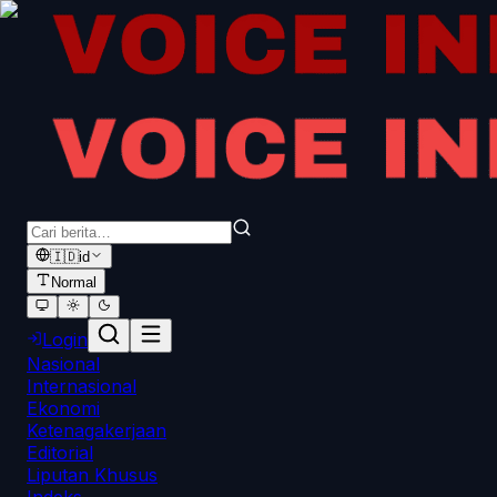
🇮🇩
id
Normal
Login
Nasional
Internasional
Ekonomi
Ketenagakerjaan
Editorial
Liputan Khusus