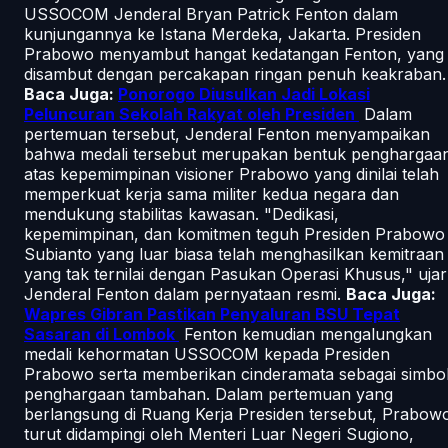
USSOCOM Jenderal Bryan Patrick Fenton dalam
kunjungannya ke Istana Merdeka, Jakarta. Presiden
Prabowo menyambut hangat kedatangan Fenton, yang
disambut dengan percakapan ringan penuh keakraban.
Baca Juga:
Ponorogo Diusulkan Jadi Lokasi
Peluncuran Sekolah Rakyat oleh Presiden
Dalam
pertemuan tersebut, Jenderal Fenton menyampaikan
bahwa medali tersebut merupakan bentuk penghargaa
atas kepemimpinan visioner Prabowo yang dinilai telah
memperkuat kerja sama militer kedua negara dan
mendukung stabilitas kawasan. "Dedikasi,
kepemimpinan, dan komitmen teguh Presiden Prabowo
Subianto yang luar biasa telah menghasilkan kemitraan
yang tak ternilai dengan Pasukan Operasi Khusus," ujar
Jenderal Fenton dalam pernyataan resmi.
Baca Juga:
Wapres Gibran Pastikan Penyaluran BSU Tepat
Sasaran di Lombok
Fenton kemudian mengalungkan
medali kehormatan USSOCOM kepada Presiden
Prabowo serta memberikan cinderamata sebagai simbo
penghargaan tambahan. Dalam pertemuan yang
berlangsung di Ruang Kerja Presiden tersebut, Prabow
turut didampingi oleh Menteri Luar Negeri Sugiono,