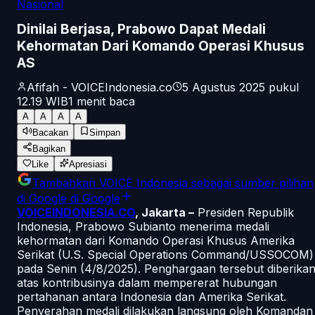
Nasional
Dinilai Berjasa, Prabowo Dapat Medali
Kehormatan Dari Komando Operasi Khusus
AS
Afifah - VOICEIndonesia.co
5 Agustus 2025 pukul
12.19
WIB
1
menit baca
A
A
A
A
Bacakan
Simpan
Bagikan
Like
Apresiasi
Tambahkan
VOICE Indonesia
sebagai sumber pilihan
di Google
di Google
VOICEINDONESIA.CO
, Jakarta –
Presiden Republik
Indonesia, Prabowo Subianto menerima medali
kehormatan dari Komando Operasi Khusus Amerika
Serikat (U.S. Special Operations Command/USSOCOM)
pada Senin (4/8/2025). Penghargaan tersebut diberika
atas kontribusinya dalam mempererat hubungan
pertahanan antara Indonesia dan Amerika Serikat.
Penyerahan medali dilakukan langsung oleh Komandan