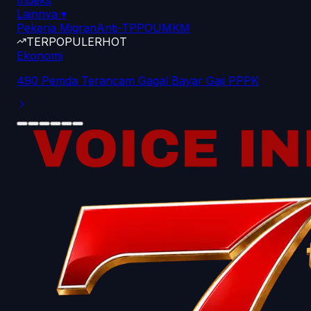
Indeks
Lainnya
▾
Pekerja Migran
Anti-TPPO
UMKM
TERPOPULER
HOT
Ekonomi
490 Pemda Terancam Gagal Bayar Gaji PPPK