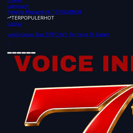
Indeks
Lainnya
▾
Pekerja Migran
Anti-TPPO
UMKM
TERPOPULER
HOT
Lipsus
Jejak Gelap Bos TPPO MY Terhenti Di Batam