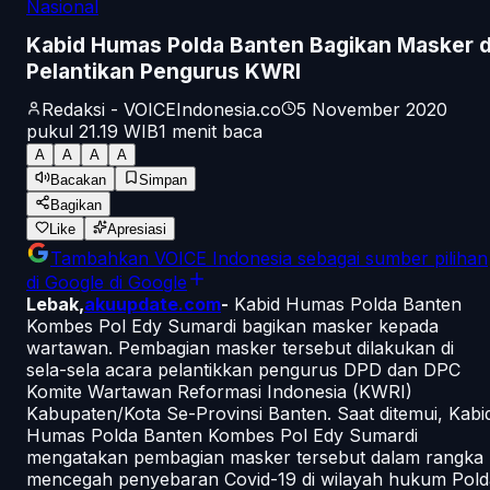
Nasional
Kabid Humas Polda Banten Bagikan Masker d
Pelantikan Pengurus KWRI
Redaksi - VOICEIndonesia.co
5 November 2020
pukul 21.19
WIB
1
menit baca
A
A
A
A
Bacakan
Simpan
Bagikan
Like
Apresiasi
Tambahkan
VOICE Indonesia
sebagai sumber pilihan
di Google
di Google
Lebak,
akuupdate.com
-
Kabid Humas Polda Banten
Kombes Pol Edy Sumardi bagikan masker kepada
wartawan. Pembagian masker tersebut dilakukan di
sela-sela acara pelantikkan pengurus DPD dan DPC
Komite Wartawan Reformasi Indonesia (KWRI)
Kabupaten/Kota Se-Provinsi Banten. Saat ditemui, Kabi
Humas Polda Banten Kombes Pol Edy Sumardi
mengatakan pembagian masker tersebut dalam rangka
mencegah penyebaran Covid-19 di wilayah hukum Pold