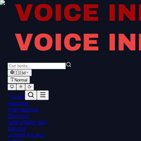
🇮🇩
id
Normal
Login
Nasional
Internasional
Ekonomi
Ketenagakerjaan
Editorial
Liputan Khusus