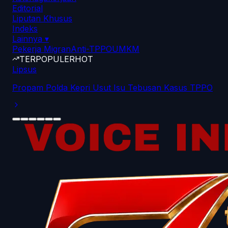
Editorial
Liputan Khusus
Indeks
Lainnya
▾
Pekerja Migran
Anti-TPPO
UMKM
TERPOPULER
HOT
Lipsus
Propam Polda Kepri Usut Isu Tebusan Kasus TPPO