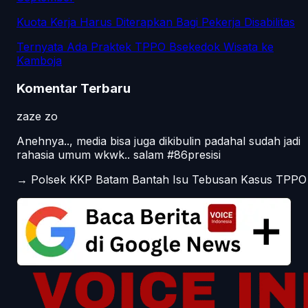
Kuota Kerja Harus Diterapkan Bagi Pekerja Disabilitas
Ternyata Ada Praktek TPPO Bsekedok Wisata ke
Kamboja
Komentar Terbaru
zaze zo
Anehnya.., media bisa juga dikibulin padahal sudah jadi
rahasia umum wkwk.. salam #86presisi
→
Polsek KKP Batam Bantah Isu Tebusan Kasus TPPO