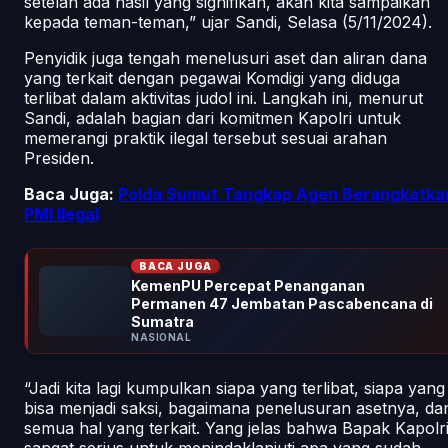
setelah ada hasil yang signifikan, akan kita sampaikan
kepada teman-teman,” ujar Sandi, Selasa (5/11/2024).
Penyidik juga tengah menelusuri aset dan aliran dana
yang terkait dengan pegawai Komdigi yang diduga
terlibat dalam aktivitas judol ini. Langkah ini, menurut
Sandi, adalah bagian dari komitmen Kapolri untuk
memerangi praktik ilegal tersebut sesuai arahan
Presiden.
Baca Juga:
Polda Sumut Tangkap Agen Berangkatka
PMI Ilegal
BACA JUGA
KemenPU Percepat Penanganan
Permanen 47 Jembatan Pascabencana di
Sumatra
NASIONAL
“Jadi kita lagi kumpulkan siapa yang terlibat, siapa yang
bisa menjadi saksi, bagaimana penelusuran asetnya, da
semua hal yang terkait. Yang jelas bahwa Bapak Kapolr
sangat serius untuk menindaklanjuti apa yang sudah