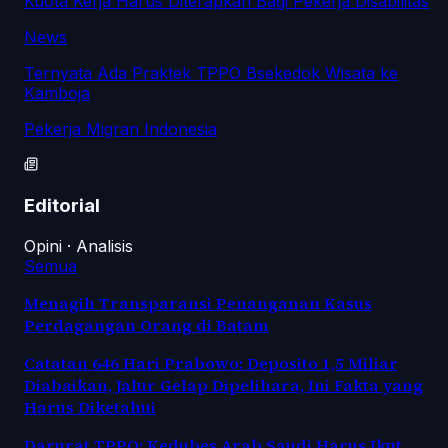
Kuota Kerja Harus Diterapkan Bagi Pekerja Disabilitas
News
Ternyata Ada Praktek TPPO Bsekedok Wisata ke
Kamboja
Pekerja Migran Indonesia
Editorial
Opini · Analisis
Semua
Menagih Transparansi Penanganan Kasus
Perdagangan Orang di Batam
Catatan 646 Hari Prabowo: Deposito 1,5 Miliar
Diabaikan, Jalur Gelap Dipelihara, Ini Fakta yang
Harus Diketahui
Darurat TPPO: Kedubes Arab Saudi Harus Ikut