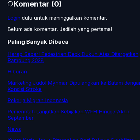
Komentar
(
0
)
Login
dulu untuk meninggalkan komentar.
Belum ada komentar. Jadilah yang pertama!
Paling Banyak Dibaca
Harap Sabar! Pedestrian Deck Dukuh Atas Ditargetkan
Rampung 2028
Hiburan
Marketing Judol Mynmar Dipulangkan ke Batam denga
Kondisi Stroke
Pekerja Migran Indonesia
Pemerintah Lanjutkan Kebijakan WFH Hingga Akhir
September
News