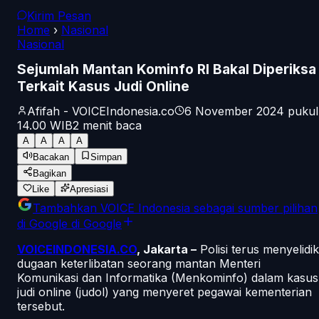
Kirim Pesan
Home
›
Nasional
Nasional
Sejumlah Mantan Kominfo RI Bakal Diperiksa
Terkait Kasus Judi Online
Afifah - VOICEIndonesia.co
6 November 2024 pukul
14.00
WIB
2
menit baca
A
A
A
A
Bacakan
Simpan
Bagikan
Like
Apresiasi
Tambahkan
VOICE Indonesia
sebagai sumber pilihan
di Google
di Google
VOICEINDONESIA.CO
, Jakarta –
Polisi terus menyelidik
dugaan keterlibatan seorang mantan Menteri
Komunikasi dan Informatika (Menkominfo) dalam kasus
judi online (judol) yang menyeret pegawai kementerian
tersebut.