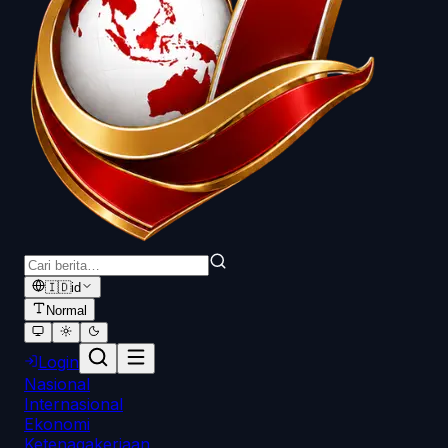
🇮🇩
id
Normal
Login
Nasional
Internasional
Ekonomi
Ketenagakerjaan