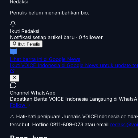
Redaksi
Penulis belum menambahkan bio.
Ikuti
Redaksi
Notifikasi setiap artikel baru ·
0
follower
Ikuti Penulis
Lihat berita ini di Google News
Ikuti VOICE Indonesia di Google News untuk update te
Channel WhatsApp
Dapatkan Berita VOICE Indonesia Langsung di Whats
Follow
⚠️ Hati-hati penipuan!
Jurnalis VOICEIndonesia.co tid
tersebut.
Hotline 0811-809-073
atau email
redaksi@voi