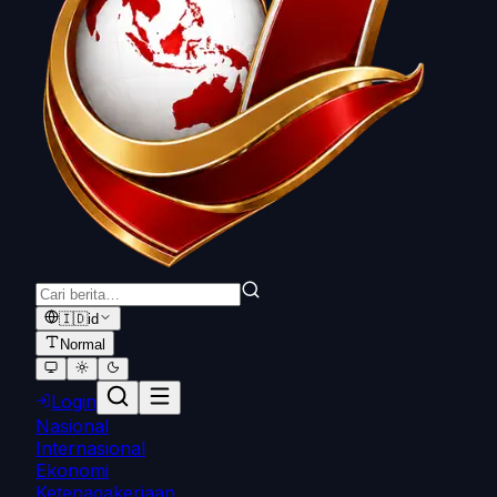
🇮🇩
id
Normal
Login
Nasional
Internasional
Ekonomi
Ketenagakerjaan