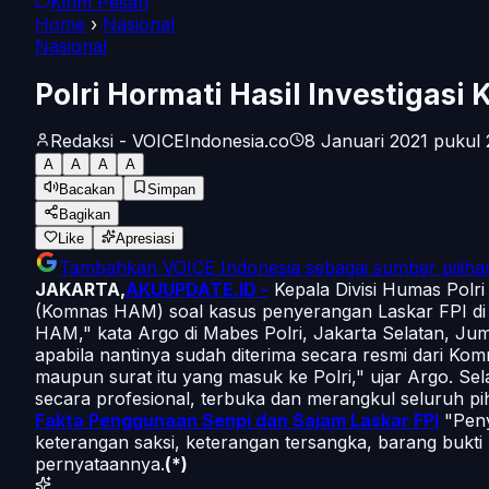
Kirim Pesan
Home
›
Nasional
Nasional
Polri Hormati Hasil Investigas
Redaksi - VOICEIndonesia.co
8 Januari 2021 pukul
A
A
A
A
Bacakan
Simpan
Bagikan
Like
Apresiasi
Tambahkan
VOICE Indonesia
sebagai sumber piliha
JAKARTA,
AKUUPDATE.ID -
Kepala Divisi Humas Polri
(Komnas HAM) soal kasus penyerangan Laskar FPI di 
HAM," kata Argo di Mabes Polri, Jakarta Selatan, Jum
apabila nantinya sudah diterima secara resmi dari K
maupun surat itu yang masuk ke Polri," ujar Argo. Sel
secara profesional, terbuka dan merangkul seluruh p
Fakta Penggunaan Senpi dan Sajam Laskar FPI
"Peny
keterangan saksi, keterangan tersangka, barang bukti
pernyataannya.
(*)