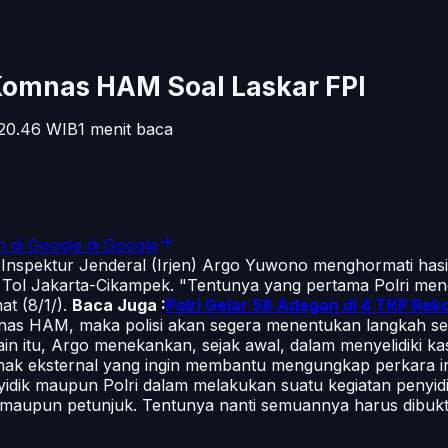
i Komnas HAM Soal Laskar FPI
 20.46
WIB
1
menit baca
n di Google
di Google
 Inspektur Jenderal (Irjen) Argo Yuwono menghormati hasil
Tol Jakarta-Cikampek. "Tentunya yang pertama Polri meng
at (8/1/).
Baca Juga :
Polri Gelar 58 Adegan di 4 TKP Rek
omnas HAM, maka polisi akan segera menentukan langkah se
ain itu, Argo menekankan, sejak awal, dalam menyelidiki ka
ihak eksternal yang ingin membantu mengungkap perkara in
idik maupun Polri dalam melakukan suatu kegiatan penyidi
 maupun petunjuk. Tentunya nanti semuannya harus dibukti