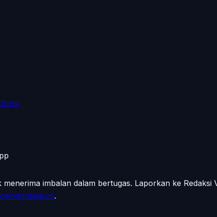
rbaru
App
ak menerima imbalan dalam bertugas. Laporkan ke Redaksi
ceindonesia.co
.