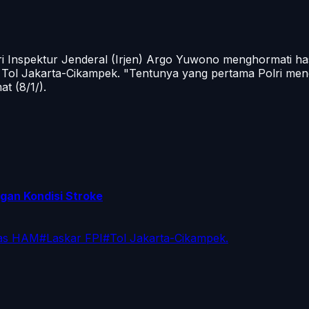
nspektur Jenderal (Irjen) Argo Yuwono menghormati hasil
Tol Jakarta-Cikampek. "Tentunya yang pertama Polri meng
t (8/1/).
gan Kondisi Stroke
as HAM
#
Laskar FPI
#
Tol Jakarta-Cikampek.