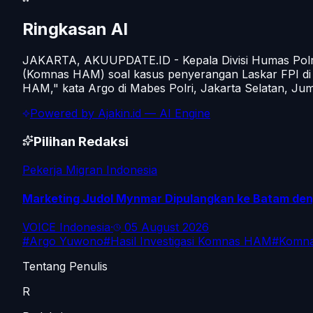
Ringkasan AI
JAKARTA, AKUUPDATE.ID - Kepala Divisi Humas Polri I
(Komnas HAM) soal kasus penyerangan Laskar FPI di 
HAM," kata Argo di Mabes Polri, Jakarta Selatan, Juma
Powered by
Ajakin.id
— AI Engine
Pilihan Redaksi
Pekerja Migran Indonesia
Marketing Judol Mynmar Dipulangkan ke Batam den
VOICE Indonesia
·
05 August 2026
#
Argo Yuwono
#
Hasil Investigasi Komnas HAM
#
Komn
Tentang Penulis
R