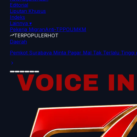
Editorial
Liputan Khusus
Indeks
Lainnya
▾
Pekerja Migran
Anti-TPPO
UMKM
TERPOPULER
HOT
Lipsus
Propam Polda Kepri Usut Isu Tebusan Kasus TPPO