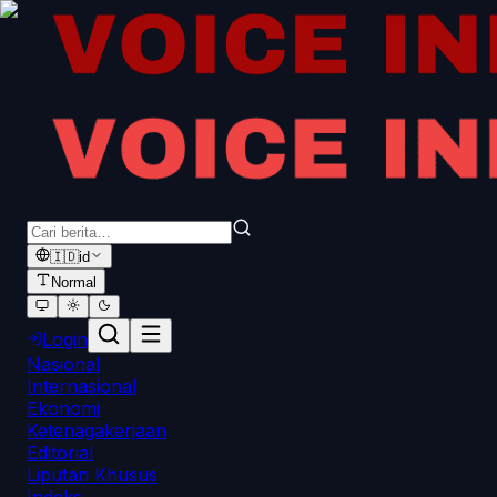
🇮🇩
id
Normal
Login
Nasional
Internasional
Ekonomi
Ketenagakerjaan
Editorial
Liputan Khusus