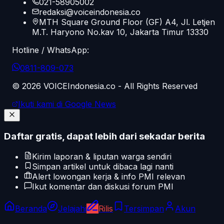
021-58905002
redaksi@voiceindonesia.co
MTH Square Ground Floor (GF) A4, Jl. Letjen
M.T. Haryono No.kav 10, Jakarta Timur 13330
Hotline / WhatsApp:
0811-809-073
©
2026
VOICEIndonesia.co - All Rights Reserved
Ikuti kami di Google News
Daftar gratis, dapat lebih dari sekadar berita
Kirim laporan & liputan warga sendiri
Simpan artikel untuk dibaca lagi nanti
Alert lowongan kerja & info PMI relevan
Ikut komentar dan diskusi forum PMI
Beranda
Jelajahi
Rilis
Tersimpan
Akun