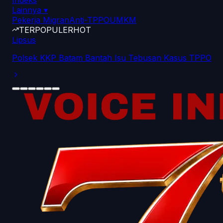
Indeks
Lainnya
▾
Pekerja Migran
Anti-TPPO
UMKM
TERPOPULER
HOT
Lipsus
Polsek KKP Batam Bantah Isu Tebusan Kasus TPPO