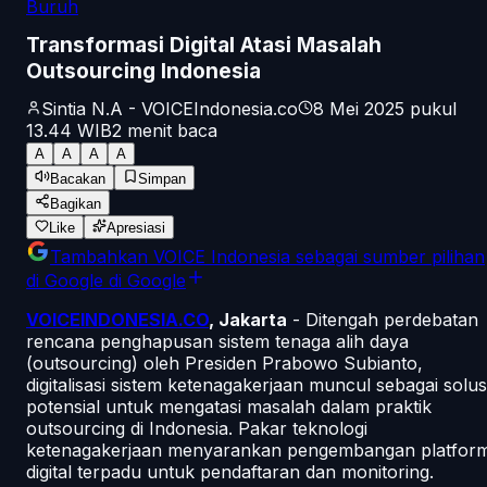
Buruh
Transformasi Digital Atasi Masalah
Outsourcing Indonesia
Sintia N.A - VOICEIndonesia.co
8 Mei 2025 pukul
13.44
WIB
2
menit baca
A
A
A
A
Bacakan
Simpan
Bagikan
Like
Apresiasi
Tambahkan
VOICE Indonesia
sebagai sumber pilihan
di Google
di Google
VOICEINDONESIA.CO
, Jakarta
- Ditengah perdebatan
rencana penghapusan sistem tenaga alih daya
(outsourcing) oleh Presiden Prabowo Subianto,
digitalisasi sistem ketenagakerjaan muncul sebagai solus
potensial untuk mengatasi masalah dalam praktik
outsourcing di Indonesia. Pakar teknologi
ketenagakerjaan menyarankan pengembangan platfor
digital terpadu untuk pendaftaran dan monitoring.