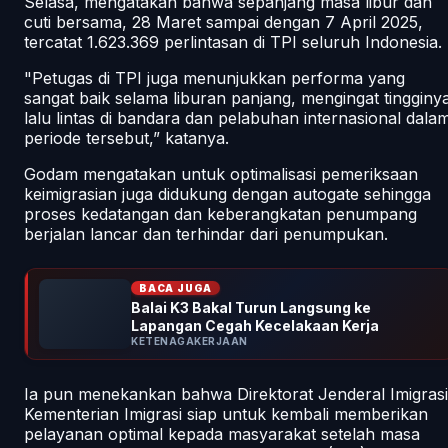
Selasa, mengatakan bahwa sepanjang masa libur dan
cuti bersama, 28 Maret sampai dengan 7 April 2025,
tercatat 1.623.369 perlintasan di TPI seluruh Indonesia.
"Petugas di TPI juga menunjukkan performa yang
sangat baik selama liburan panjang, mengingat tingginy
lalu lintas di bandara dan pelabuhan internasional dala
periode tersebut,” katanya.
Godam mengatakan untuk optimalisasi pemeriksaan
keimigrasian juga didukung dengan
autogate
sehingga
proses kedatangan dan keberangkatan penumpang
berjalan lancar dan terhindar dari penumpukan.
BACA JUGA
Balai K3 Bakal Turun Langsung ke
Lapangan Cegah Kecelakaan Kerja
KETENAGAKERJAAN
Ia pun menekankan bahwa Direktorat Jenderal Imigrasi
Kementerian Imigrasi siap untuk kembali memberikan
pelayanan optimal kepada masyarakat setelah masa