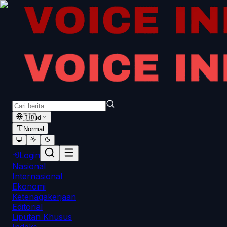
🇮🇩
id
Normal
Login
Nasional
Internasional
Ekonomi
Ketenagakerjaan
Editorial
Liputan Khusus