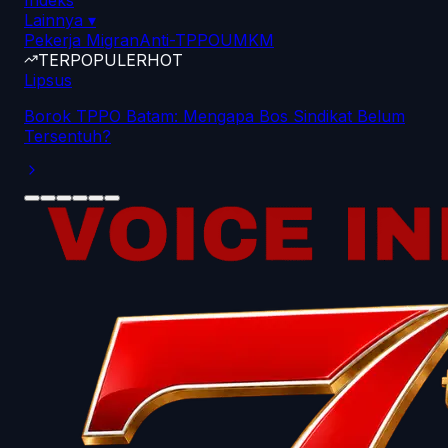
Indeks
Lainnya
▾
Pekerja Migran
Anti-TPPO
UMKM
TERPOPULER
HOT
Lipsus
Borok TPPO Batam: Mengapa Bos Sindikat Belum
Tersentuh?