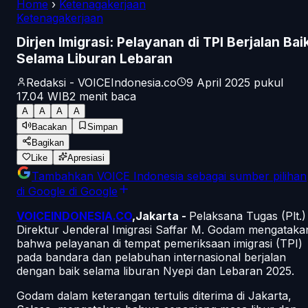
Home
›
Ketenagakerjaan
Ketenagakerjaan
Dirjen Imigrasi: Pelayanan di TPI Berjalan Bai
Selama Liburan Lebaran
Redaksi - VOICEIndonesia.co
9 April 2025 pukul
17.04
WIB
2
menit baca
A
A
A
A
Bacakan
Simpan
Bagikan
Like
Apresiasi
Tambahkan
VOICE Indonesia
sebagai sumber pilihan
di Google
di Google
VOICEINDONESIA.CO
,Jakarta -
Pelaksana Tugas (Plt.)
Direktur Jenderal Imigrasi Saffar M. Godam mengataka
bahwa pelayanan di tempat pemeriksaan imigrasi (TPI)
pada bandara dan pelabuhan internasional berjalan
dengan baik selama liburan Nyepi dan Lebaran 2025.
Godam dalam keterangan tertulis diterima di Jakarta,