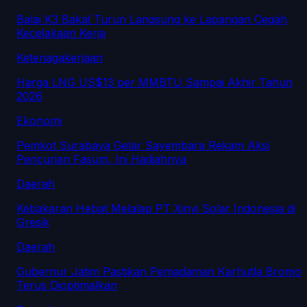
Balai K3 Bakal Turun Langsung ke Lapangan Cegah
Kecelakaan Kerja
Ketenagakerjaan
Harga LNG US$13 per MMBTU Sampai Akhir Tahun
2026
Ekonomi
Pemkot Surabaya Gelar Sayembara Rekam Aksi
Pencurian Fasum, Ini Hadiahnya
Daerah
Kebakaran Hebat Melalap PT Xinyi Solar Indonesia di
Gresik
Daerah
Gubernur Jatim Pastikan Pemadaman Karhutla Bromo
Terus Dioptimalkan