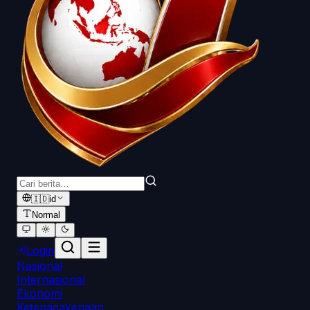
🇮🇩
id
Normal
Login
Nasional
Internasional
Ekonomi
Ketenagakerjaan