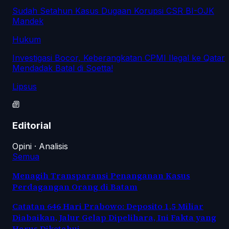
Sudah Setahun Kasus Dugaan Korupsi CSR BI-OJK
Mandek
Hukum
Investigasi Bocor, Keberangkatan CPMI Ilegal ke Qatar
Mendadak Batal di Soetta!
Lipsus
Editorial
Opini · Analisis
Semua
Menagih Transparansi Penanganan Kasus
Perdagangan Orang di Batam
Catatan 646 Hari Prabowo: Deposito 1,5 Miliar
Diabaikan, Jalur Gelap Dipelihara, Ini Fakta yang
Harus Diketahui