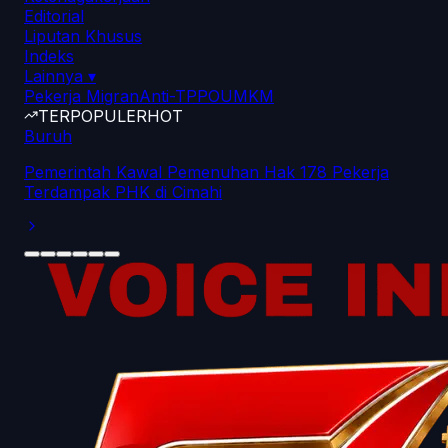
Editorial
Liputan Khusus
Indeks
Lainnya
▾
Pekerja Migran
Anti-TPPO
UMKM
TERPOPULER
HOT
Buruh
Pemerintah Kawal Pemenuhan Hak 178 Pekerja
Terdampak PHK di Cimahi