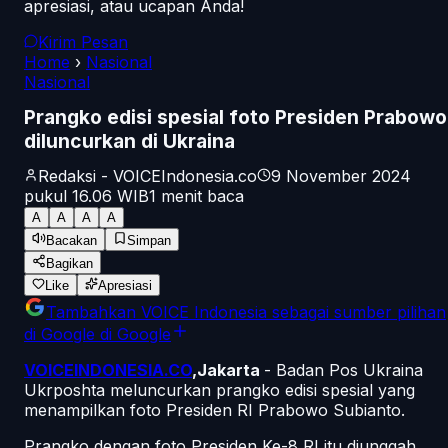
apresiasi, atau ucapan Anda!
Kirim Pesan
Home
›
Nasional
Nasional
Prangko edisi spesial foto Presiden Prabowo
diluncurkan di Ukraina
Redaksi - VOICEIndonesia.co
9 November 2024
pukul 16.06
WIB
1
menit baca
A
A
A
A
Bacakan
Simpan
Bagikan
Like
Apresiasi
Tambahkan
VOICE Indonesia
sebagai sumber pilihan
di Google
di Google
VOICEINDONESIA.CO
,Jakarta
- Badan Pos Ukraina
Ukrposhta meluncurkan prangko edisi spesial yang
menampilkan foto Presiden RI Prabowo Subianto.
Prangko dengan foto Presiden Ke-8 RI itu diunggah