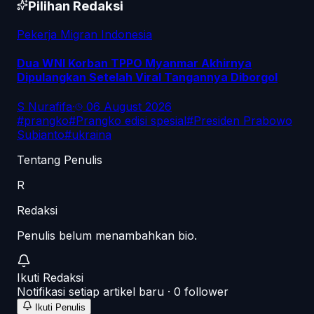
Pilihan Redaksi
Pekerja Migran Indonesia
Dua WNI Korban TPPO Myanmar Akhirnya
Dipulangkan Setelah Viral Tangannya Diborgol
S Nurafifa
·
06 August 2026
#
prangko
#
Prangko edisi spesial
#
Presiden Prabowo
Subianto
#
ukraina
Tentang Penulis
R
Redaksi
Penulis belum menambahkan bio.
Ikuti
Redaksi
Notifikasi setiap artikel baru ·
0
follower
Ikuti Penulis