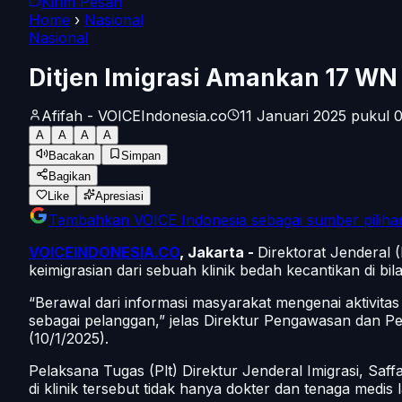
Kirim Pesan
Home
›
Nasional
Nasional
Ditjen Imigrasi Amankan 17 WN 
Afifah - VOICEIndonesia.co
11 Januari 2025 pukul 0
A
A
A
A
Bacakan
Simpan
Bagikan
Like
Apresiasi
Tambahkan
VOICE Indonesia
sebagai sumber piliha
VOICEINDONESIA.CO
, Jakarta -
Direktorat Jenderal
keimigrasian dari sebuah klinik bedah kecantikan di bil
“Berawal dari informasi masyarakat mengenai aktivit
sebagai pelanggan,” jelas Direktur Pengawasan dan Pe
(10/1/2025).
Pelaksana Tugas (Plt) Direktur Jenderal Imigrasi, Sa
di klinik tersebut tidak hanya dokter dan tenaga med