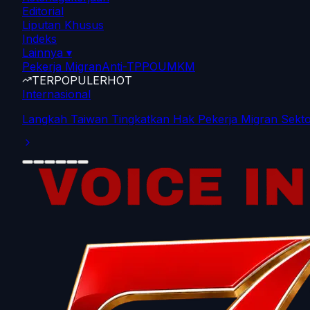
Editorial
Liputan Khusus
Indeks
Lainnya
▾
Pekerja Migran
Anti-TPPO
UMKM
TERPOPULER
HOT
Internasional
Langkah Taiwan Tingkatkan Hak Pekerja Migran Sekto