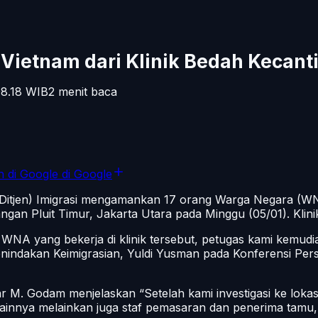
Vietnam dari Klinik Bedah Kecant
8.18
WIB
2
menit baca
n di Google
di Google
 (Ditjen) Imigrasi mengamankan 17 orang Warga Negara (WN
angan Pluit Timur, Jakarta Utara pada Minggu (05/01). Klinik
as WNA yang bekerja di klinik tersebut, petugas kami ke
nindakan Keimigrasian, Yuldi Yusman pada Konferensi Pers 
ffar M. Godam menjelaskan “Setelah kami investigasi ke lo
is lainnya melainkan juga staf pemasaran dan penerima tam