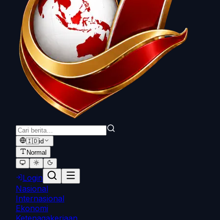
🇮🇩
id
Normal
Login
Nasional
Internasional
Ekonomi
Ketenagakerjaan