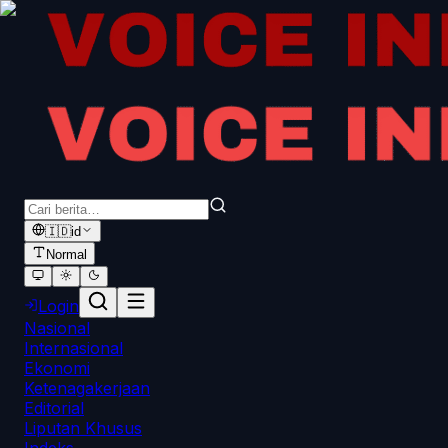
🇮🇩
id
Normal
Login
Nasional
Internasional
Ekonomi
Ketenagakerjaan
Editorial
Liputan Khusus