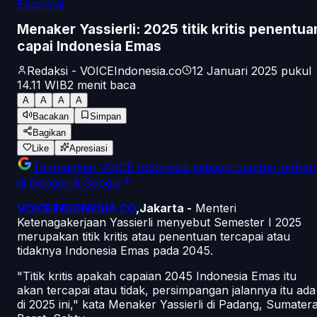
Ekonomi
Menaker Yassierli: 2025 titik kritis penentua
capai Indonesia Emas
Redaksi - VOICEIndonesia.co
12 Januari 2025 pukul
14.11
WIB
2
menit baca
A
A
A
A
Bacakan
Simpan
Bagikan
Like
Apresiasi
Tambahkan
VOICE Indonesia
sebagai sumber pilihan
di Google
di Google
VOICEINDONESIA.CO
,Jakarta -
Menteri
Ketenagakerjaan Yassierli menyebut Semester I 2025
merupakan titik kritis atau penentuan tercapai atau
tidaknya Indonesia Emas pada 2045.
"Titik kritis apakah capaian 2045 Indonesia Emas itu
akan tercapai atau tidak, persimpangan jalannya itu ada
di 2025 ini," kata Menaker Yassierli di Padang, Sumater