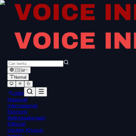
🇮🇩
id
Normal
Login
Nasional
Internasional
Ekonomi
Ketenagakerjaan
Editorial
Liputan Khusus