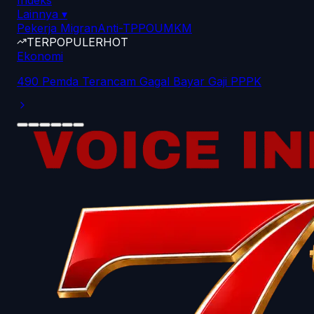
Indeks
Lainnya
▾
Pekerja Migran
Anti-TPPO
UMKM
TERPOPULER
HOT
Ekonomi
490 Pemda Terancam Gagal Bayar Gaji PPPK