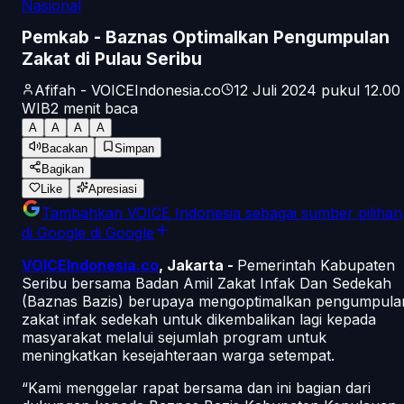
Nasional
Pemkab - Baznas Optimalkan Pengumpulan
Zakat di Pulau Seribu
Afifah - VOICEIndonesia.co
12 Juli 2024 pukul 12.00
WIB
2
menit baca
A
A
A
A
Bacakan
Simpan
Bagikan
Like
Apresiasi
Tambahkan
VOICE Indonesia
sebagai sumber pilihan
di Google
di Google
VOICEIndonesia.co
, Jakarta -
Pemerintah Kabupaten
Seribu bersama Badan Amil Zakat Infak Dan Sedekah
(Baznas Bazis) berupaya mengoptimalkan pengumpula
zakat infak sedekah untuk dikembalikan lagi kepada
masyarakat melalui sejumlah program untuk
meningkatkan kesejahteraan warga setempat.
“Kami menggelar rapat bersama dan ini bagian dari