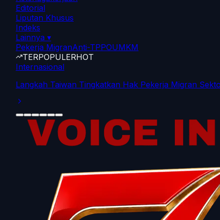
Editorial
Liputan Khusus
Indeks
Lainnya
▾
Pekerja Migran
Anti-TPPO
UMKM
TERPOPULER
HOT
Internasional
Langkah Taiwan Tingkatkan Hak Pekerja Migran Sekto