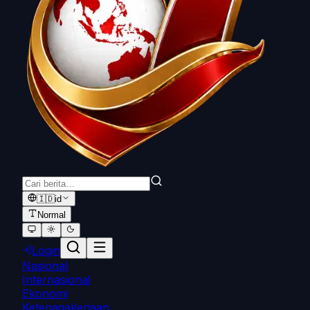
🇮🇩
id
Normal
Login
Nasional
Internasional
Ekonomi
Ketenagakerjaan