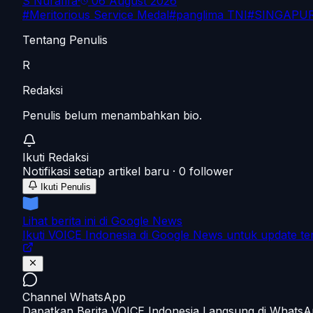
S Nurafifa
·
06 August 2026
#
Meritorious Service Medal
#
panglima TNI
#
SINGAPU
Tentang Penulis
R
Redaksi
Penulis belum menambahkan bio.
Ikuti
Redaksi
Notifikasi setiap artikel baru ·
0
follower
Ikuti Penulis
Lihat berita ini di Google News
Ikuti VOICE Indonesia di Google News untuk update te
Channel WhatsApp
Dapatkan Berita VOICE Indonesia Langsung di Whats