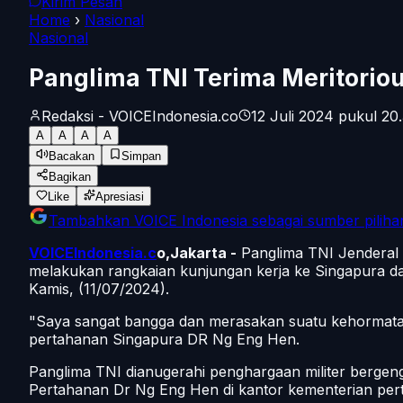
Kirim Pesan
Home
›
Nasional
Nasional
Panglima TNI Terima Meritorio
Redaksi - VOICEIndonesia.co
12 Juli 2024 pukul 20
A
A
A
A
Bacakan
Simpan
Bagikan
Like
Apresiasi
Tambahkan
VOICE Indonesia
sebagai sumber piliha
VOICEIndonesia.c
o,Jakarta -
Panglima TNI Jenderal 
melakukan rangkaian kunjungan kerja ke Singapura dal
Kamis, (11/07/2024).
"Saya sangat bangga dan merasakan suatu kehormata
pertahanan Singapura DR Ng Eng Hen.
Panglima TNI dianugerahi penghargaan militer bergen
Pertahanan Dr Ng Eng Hen di kantor kementerian per