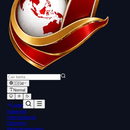
🇮🇩
id
Normal
Login
Nasional
Internasional
Ekonomi
Ketenagakerjaan