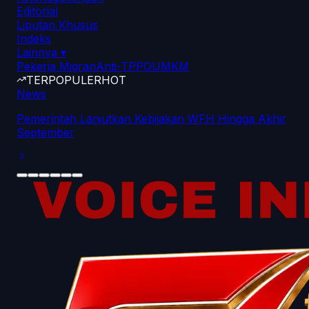
Editorial
Liputan Khusus
Indeks
Lainnya
▾
Pekerja Migran
Anti-TPPO
UMKM
TERPOPULER
HOT
News
Pemerintah Lanjutkan Kebijakan WFH Hingga Akhir
September