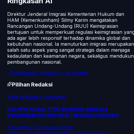
Ringkasan AI
Direktur Jenderal Imigrasi Kementerian Hukum dan
HAM (Kemenkumham) Silmy Karim mengatakan
Rancangan Undang-Undang (RUU) Keimigrasian
bertujuan untuk memperkuat regulasi keimigrasian yan
ada agar lebih responsif terhadap dinamika global dan
kebutuhan nasional. Ia menuturkan imigrasi merupakan
salah satu aspek yang sangat strategis dalam menjaga
kedaulatan dan keamanan negara, sekaligus mendukun
pembangunan nasional.
Powered by
Ajakin.id
— AI Engine
Pilihan Redaksi
Pekerja Migran Indonesia
Dua WNI Korban TPPO Myanmar Akhirnya
Dipulangkan Setelah Viral Tangannya Diborgol
S Nurafifa
·
06 August 2026
#
Dirjen Imigrasi
#
Imigrasi
#
RUU Keimigrasian