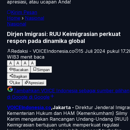
apresiasi, atau ucapan Anda!
Kirim Pesan
Home
›
Nasional
Nasional
Dirjen Imigrasi: RUU Keimigrasian perkuat
respon pada dinamika global
Redaksi - VOICEIndonesia.co
15 Juli 2024 pukul 17.2
WIB
3
menit baca
A
A
A
A
Bacakan
Simpan
Bagikan
Like
Apresiasi
Tambahkan
VOICE Indonesia
sebagai sumber pilihan
di Google
di Google
VOICEIndonesia.co
,Jakarta -
Direktur Jenderal Imigra
Kementerian Hukum dan HAM (Kemenkumham) Silmy
Karim mengatakan Rancangan Undang-Undang (RUU)
Keimigrasian bertujuan untuk memperkuat regulasi