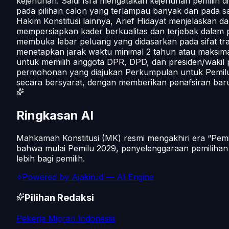
kejenuhan. Saldi Isra mengatakan kejenuhan pemilih d
pada pilihan calon yang terlampau banyak dan pada sa
Hakim Konstitusi lainnya, Arief Hidayat menjelaskan dam
mempersiapkan kader berkualitas dan terjebak dalam p
membuka lebar peluang yang didasarkan pada sifat tra
menetapkan jarak waktu minimal 2 tahun atau maksima
untuk memilih anggota DPR, DPD, dan presiden/wakil p
permohonan yang diajukan Perkumpulan untuk Pemil
secara bersyarat, dengan memberikan penafsiran baru
Ringkasan AI
Mahkamah Konstitusi (MK) resmi mengakhiri era “Pem
bahwa mulai Pemilu 2029, penyelenggaraan pemilihan
lebih bagi pemilih.
Powered by
Ajakin.id
— AI Engine
Pilihan Redaksi
Pekerja Migran Indonesia