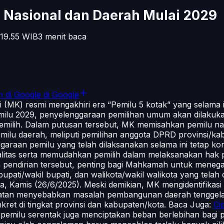
 Nasional dan Daerah Mulai 2029
19.55
WIB
3
menit baca
n di Google
di Google
 (MK) resmi mengakhiri era “Pemilu 5 kotak” yang selama 
lu 2029, penyelenggaraan pemilihan umum akan dilakukan
pemilih. Dalam putusan tersebut, MK memisahkan pemilu na
ilu daerah, meliputi pemilihan anggota DPRD provinsi/kab
an pemilu yang telah dilaksanakan selama ini tetap konsti
itas serta memudahkan pemilih dalam melaksanakan hak p
pendirian tersebut, penting bagi Mahkamah untuk meneg
ti/wakil bupati, dan walikota/wakil walikota yang telah di
a, Kamis (26/6/2025). Meski demikian, MK mengidentifikas
ekatan menyebabkan masalah pembangunan daerah tenggelam 
ret di tingkat provinsi dan kabupaten/kota. Baca Juga:
Ci
pemilu serentak juga menciptakan beban berlebihan bagi