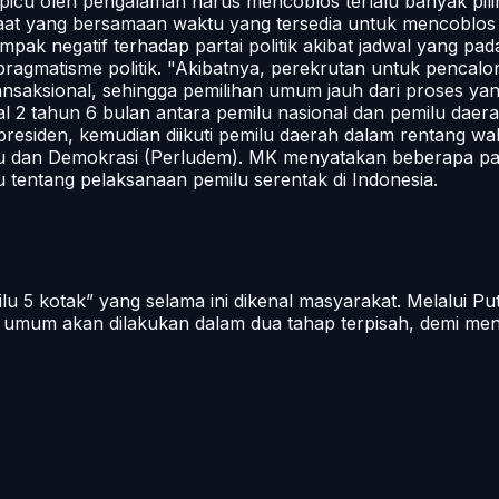
ipicu oleh pengalaman harus mencoblos terlalu banyak pili
at yang bersamaan waktu yang tersedia untuk mencoblos men
pak negatif terhadap partai politik akibat jadwal yang pada
ragmatisme politik. "Akibatnya, perekrutan untuk pencalo
nsaksional, sehingga pemilihan umum jauh dari proses yan
l 2 tahun 6 bulan antara pemilu nasional dan pemilu dae
residen, kemudian diikuti pemilu daerah dalam rentang wa
u dan Demokrasi (Perludem). MK menyatakan beberapa p
 tentang pelaksanaan pemilu serentak di Indonesia.
ilu 5 kotak” yang selama ini dikenal masyarakat. Melalu
 umum akan dilakukan dalam dua tahap terpisah, demi men