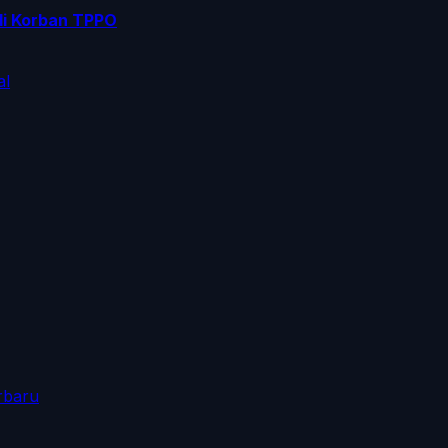
di Korban TPPO
al
rbaru