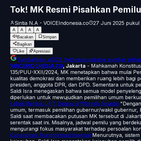
Tok! MK Resmi Pisahkan Pemilu
Sintia N.A - VOICEIndonesia.co
27 Juni 2025 pukul 
A
A
A
A
Bacakan
Simpan
Bagikan
Like
Apresiasi
Tambahkan
VOICE Indonesia
sebagai sumber piliha
VOICEINDONESIA.CO
, Jakarta
- Mahkamah Konstitusi
135/PUU-XXII/2024, MK menetapkan bahwa mulai Pemi
kualitas demokrasi dan memberikan ruang lebih bagi 
presiden, anggota DPR, dan DPD. Sementara untuk pem
Saldi Isra menegaskan bahwa semua model penyelenggara
diperlukan untuk mewujudkan pemilihan umum berkual
Lebak Bentuk UPT Dinsos di Wilayah Selatan
"Dengan 
umum, termasuk pemilihan gubernur/wakil gubernur, bupa
Saldi saat membacakan putusan MK tersebut di Jakart
serentak saat ini. Misalnya, jadwal pemilu yang berd
mengurangi fokus masyarakat terhadap persoalan konk
Canangkan Transformasi Internal
Menurutnya, sistem 