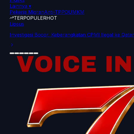
Indeks
Lainnya
▾
Pekerja Migran
Anti-TPPO
UMKM
TERPOPULER
HOT
Nasional
Kuota Impor Garam Tahun 2026 Sebesar 1,18 Juta To