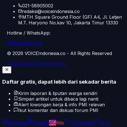
021-58905002
redaksi@voiceindonesia.co
MTH Square Ground Floor (GF) A4, Jl. Letjen
M.T. Haryono No.kav 10, Jakarta Timur 13330
Hotline / WhatsApp:
0811-809-073
©
2026
VOICEIndonesia.co - All Rights Reserved
Ikuti kami di Google News
Daftar gratis, dapat lebih dari sekadar berita
Kirim laporan & liputan warga sendiri
Simpan artikel untuk dibaca lagi nanti
Alert lowongan kerja & info PMI relevan
Ikut komentar dan diskusi forum PMI
Beranda
Jelajahi
Rilis
Tersimpan
Akun