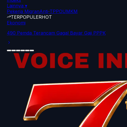
Indeks
Lainnya
▾
Pekerja Migran
Anti-TPPO
UMKM
TERPOPULER
HOT
Ekonomi
490 Pemda Terancam Gagal Bayar Gaji PPPK