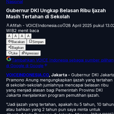
Nasional
Gubernur DKI Ungkap Belasan Ribu Ijazah
Masih Tertahan di Sekolah
Afifah - VOICEIndonesia.co
28 April 2025 pukul 13.0
WIB
2
menit baca
A
A
A
A
Bacakan
Simpan
Bagikan
Like
Apresiasi
Tambahkan
VOICE Indonesia
sebagai sumber pilihan
di Google
di Google
VOICEINDONESIA.CO
, Jakarta -
Gubernur DKI Jakart
Pramono Anung mengungkapkan ijazah yang tertahan
di sekolah-sekolah jumlahnya mencapai belasan ribu
yang menjadi alasan bagi Pemerintah Provinsi DKI
Jakarta menjalankan program pemutihan ijazah.
"Jadi ijazah yang tertahan, apakah itu 5 tahun, 10 tahun
atau bahkan yang 2 tahun pun saya minta untuk