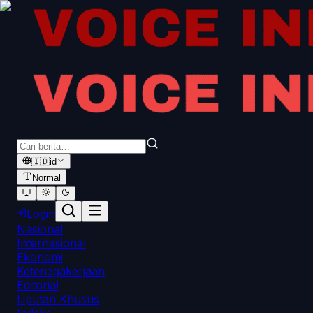
🇮🇩
id
Normal
Login
Nasional
Internasional
Ekonomi
Ketenagakerjaan
Editorial
Liputan Khusus