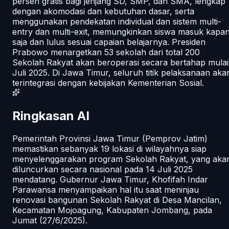
persen gratis bagi jenjang SD, SMP, dan SMA, lengkap
dengan akomodasi dan kebutuhan dasar, serta
menggunakan pendekatan individual dan sistem multi-
entry dan multi-exit, memungkinkan siswa masuk kapa
saja dan lulus sesuai capaian belajarnya. Presiden
Prabowo menargetkan 53 sekolah dari total 200
Sekolah Rakyat akan beroperasi secara bertahap mulai
Juli 2025. Di Jawa Timur, seluruh titik pelaksanaan aka
terintegrasi dengan kebijakan Kementerian Sosial.
Ringkasan AI
Pemerintah Provinsi Jawa Timur (Pemprov Jatim)
memastikan sebanyak 19 lokasi di wilayahnya siap
menyelenggarakan program Sekolah Rakyat, yang aka
diluncurkan secara nasional pada 14 Juli 2025
mendatang. Gubernur Jawa Timur, Khofifah Indar
Parawansa menyampaikan hal itu saat meninjau
renovasi bangunan Sekolah Rakyat di Desa Mancilan,
Kecamatan Mojoagung, Kabupaten Jombang, pada
Jumat (27/6/2025).