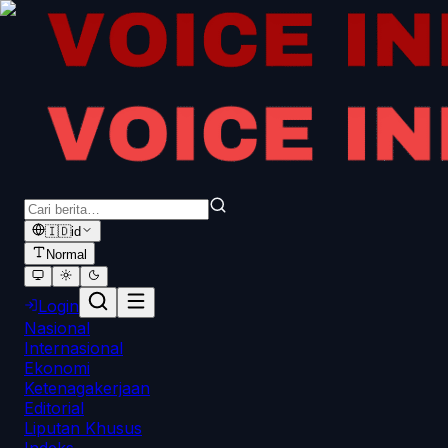
🇮🇩
id
Normal
Login
Nasional
Internasional
Ekonomi
Ketenagakerjaan
Editorial
Liputan Khusus