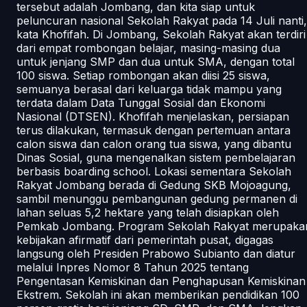
tersebut adalah Jombang, dan kita siap untuk
peluncuran nasional Sekolah Rakyat pada 14 Juli nanti,
kata Khofifah. Di Jombang, Sekolah Rakyat akan terdiri
dari empat rombongan belajar, masing-masing dua
untuk jenjang SMP dan dua untuk SMA, dengan total
100 siswa. Setiap rombongan akan diisi 25 siswa,
semuanya berasal dari keluarga tidak mampu yang
terdata dalam Data Tunggal Sosial dan Ekonomi
Nasional (DTSEN). Khofifah menjelaskan, persiapan
terus dilakukan, termasuk dengan pertemuan antara
calon siswa dan calon orang tua siswa, yang dibantu
Dinas Sosial, guna mengenalkan sistem pembelajaran
berbasis boarding school. Lokasi sementara Sekolah
Rakyat Jombang berada di Gedung SKB Mojoagung,
sambil menunggu pembangunan gedung permanen di
lahan seluas 5,2 hektare yang telah disiapkan oleh
Pemkab Jombang. Program Sekolah Rakyat merupaka
kebijakan afirmatif dari pemerintah pusat, digagas
langsung oleh Presiden Prabowo Subianto dan diatur
melalui Inpres Nomor 8 Tahun 2025 tentang
Pengentasan Kemiskinan dan Penghapusan Kemiskinan
Ekstrem. Sekolah ini akan memberikan pendidikan 100