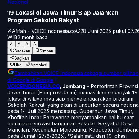
Nasional
19 Lokasi di Jawa Timur Siap Jalankan
Program Sekolah Rakyat
Afifah - VOICEIndonesia.co
28 Juni 2025 pukul 07.2
WIB
2
menit baca
A
A
A
A
Bacakan
Simpan
Bagikan
Like
Apresiasi
Tambahkan
VOICE Indonesia
sebagai sumber pilihan
di Google
di Google
VOICEINDONESIA.CO
, Jombang –
Pemerintah Provinsi
Jawa Timur (Pemprov Jatim) memastikan sebanyak 19
lokasi di wilayahnya siap menyelenggarakan program
Sekolah Rakyat, yang akan diluncurkan secara nasiona
pada 14 Juli 2025 mendatang. Gubernur Jawa Timur,
Khofifah Indar Parawansa menyampaikan hal itu saat
meninjau renovasi bangunan Sekolah Rakyat di Desa
Mancilan, Kecamatan Mojoagung, Kabupaten Jombang
pada Jumat (27/6/2025). “Salah satu dari 19 lokasi