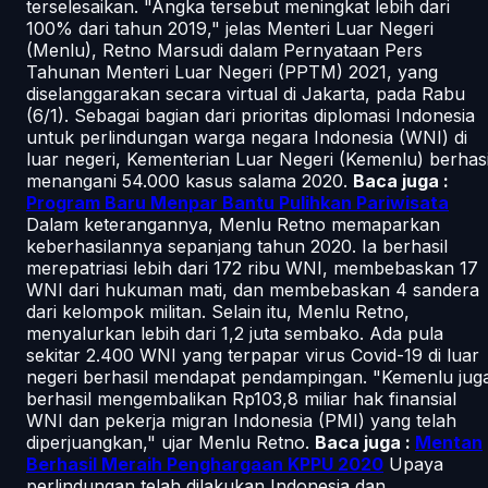
terselesaikan. "Angka tersebut meningkat lebih dari
100% dari tahun 2019," jelas Menteri Luar Negeri
(Menlu), Retno Marsudi dalam Pernyataan Pers
Tahunan Menteri Luar Negeri (PPTM) 2021, yang
diselanggarakan secara virtual di Jakarta, pada Rabu
(6/1). Sebagai bagian dari prioritas diplomasi Indonesia
untuk perlindungan warga negara Indonesia (WNI) di
luar negeri, Kementerian Luar Negeri (Kemenlu) berhasi
menangani 54.000 kasus salama 2020.
Baca juga :
Program Baru Menpar Bantu Pulihkan Pariwisata
Dalam keterangannya, Menlu Retno memaparkan
keberhasilannya sepanjang tahun 2020. Ia berhasil
merepatriasi lebih dari 172 ribu WNI, membebaskan 17
WNI dari hukuman mati, dan membebaskan 4 sandera
dari kelompok militan. Selain itu, Menlu Retno,
menyalurkan lebih dari 1,2 juta sembako. Ada pula
sekitar 2.400 WNI yang terpapar virus Covid-19 di luar
negeri berhasil mendapat pendampingan. "Kemenlu jug
berhasil mengembalikan Rp103,8 miliar hak finansial
WNI dan pekerja migran Indonesia (PMI) yang telah
diperjuangkan," ujar Menlu Retno.
Baca juga :
Mentan
Berhasil Meraih Penghargaan KPPU 2020
Upaya
perlindungan telah dilakukan Indonesia dan