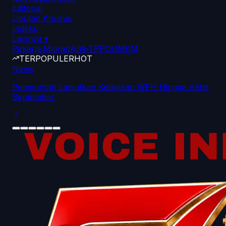
Editorial
Liputan Khusus
Indeks
Lainnya
▾
Pekerja Migran
Anti-TPPO
UMKM
TERPOPULER
HOT
News
Pemerintah Lanjutkan Kebijakan WFH Hingga Akhir
September