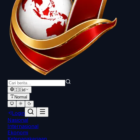
🇮🇩
id
Normal
Login
Nasional
Internasional
Ekonomi
Ketenagakerjaan