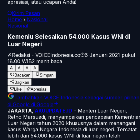
apresiasi, atau ucapan Anda!
Kirim Pesan
Home
›
Nasional
Nasional
Kemenlu Selesaikan 54.000 Kasus WNI di
Luar Negeri
Redaksi - VOICEIndonesia.co
6 Januari 2021 pukul
18.00
WIB
2
menit baca
A
A
A
A
Bacakan
Simpan
Bagikan
Like
Apresiasi
Tambahkan
VOICE Indonesia
sebagai sumber pilihan
di Google
di Google
JAKARTA,
AKUUPDATE.ID
– Menteri Luar Negeri,
Retno Marsuadi, menyampaikan pencapaian Kementria
Luar Negeri tahun 2020 khususnya dalam menangani
kasus Warga Negara Indonesia di luar negeri. Tercatat
lebih dari 54.000 kasus WNI di luar negeri telah