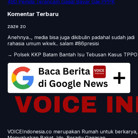
490 Pemda Terancam Gagal Bayar Gaji PPPK
Komentar Terbaru
zaze zo
Anehnya.., media bisa juga dikibulin padahal sudah jadi
rahasia umum wkwk.. salam #86presisi
→
Polsek KKP Batam Bantah Isu Tebusan Kasus TPPO
VOICEIndonesia.co merupakan Rumah untuk berkarya,
Menyalurkan Bakat, Ide, Beradu Gagasan