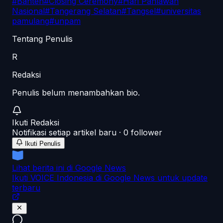
#
Banten
#
Closing Ceremony
#
Hari Pahlawan
Nasional
#
Tangerang Selatan
#
Tangsel
#
universitas
pamulang
#
unpam
Tentang Penulis
R
Redaksi
Penulis belum menambahkan bio.
Ikuti
Redaksi
Notifikasi setiap artikel baru ·
0
follower
Ikuti Penulis
Lihat berita ini di Google News
Ikuti VOICE Indonesia di Google News untuk update
terbaru