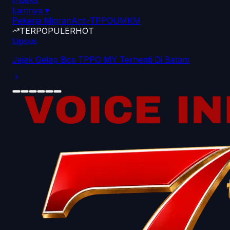
Indeks
Lainnya
▾
Pekerja Migran
Anti-TPPO
UMKM
TERPOPULER
HOT
Lipsus
Jejak Gelap Bos TPPO MY Terhenti Di Batam