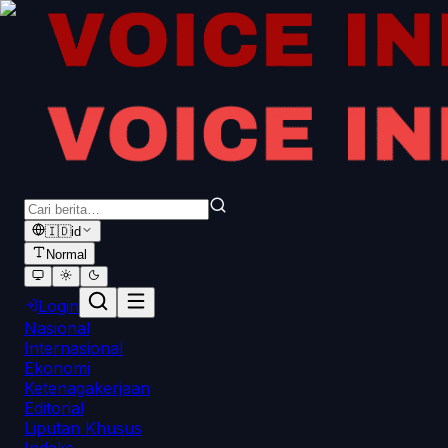
🇮🇩
id
Normal
Login
Nasional
Internasional
Ekonomi
Ketenagakerjaan
Editorial
Liputan Khusus