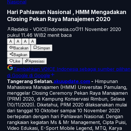
Nasional
Hari Pahlawan Nasional , HMM Mengadakan
Closing Pekan Raya Manajemen 2020
Redaksi - VOICEIndonesia.co
11 November 2020
pukul 11.46
WIB
2
menit baca
A
A
A
A
Bacakan
Simpan
Bagikan
Like
Apresiasi
Tambahkan
VOICE Indonesia
sebagai sumber pilihan
di Google
di Google
Tangerang Selatan.
akuupdate.com
-
Himpunan
Mahasiswa Manajamen (HMM) Universitas Pamulang,
menggelar Closing Ceremony Pekan Raya Manajamen
(PRM) 2020, di Kampung Konservasi Rimbun, Selasa
(10/11/2020). Diketahui, PRM 2020 dilaksanakan mulai
dari tanggal 10 Oktober sampai 10 November 2020
bertepatan dengan hari Pahlawan Nasional. Dengan
rangkaian kegiatan Ms & Mr Management, Cipta Puisi,
Video Edukasi, E-Sport Mobile Legend, MTQ, Karya