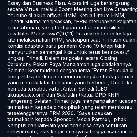
Essay dan Business Plan. Acara ini juga berlangsung
secara Virtual melalui Zoom Meeting dan Live Streamin
Youtube di akun official HMM. Ketua Umum HMM,
Trihadi Sukma menjelaskan, “PRM merupakan kegiatan
rutin tahunan, yang bertujuan untuk memfasilitasi
kreatifitas Mahasiswa”(10/11) “ini adalah tahun ke tiga
kita melaksanakan PRM, walaupun saat ini masih dalam
kondisi adaptasi baru pandemi Covid-19 tetapi tidak
menyurutkan semangat kita untuk terus berinovasi,”
ungkap Trihadi. Dalam rangkaian acara Closing
Ceremony Pekan Raya Manajamen juga diadakannya
Seminar Kepemudaan dengan tema “Peran Pemuda di
hari pahlawan”dengan mengundang dua took pemuda
yang memiliki latar belakang yang berbeda , Dua toko
pemuda tersebut yaitu ,Anton Sahadi (CEO
akuupdate.com) dan Saefudin (Ketua DPD KNPI
Tangerang Selatan. Trihadi juga menyampaikan ucapan
terimakasih kepada pihak-pihak yang telah membantu
terselenggaranya PRM 2020. “Saya ucapkan
terimakasih kepada Sponsor, Media Partner, pihak
Kampus dan lain-lain yang tidak bisa saya sebutkan
satu-persatu, atas kerjasamanya sehingga acara ini ini