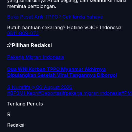
yang seharusnya Anda pegang, dan ketahui ke mana
meminta pertolongan.
Buka Pusat Anti-TPPO
Cek tanda bahaya
Butuh bantuan sekarang? Hotline VOICE Indonesia
0811-809-073
Pilihan Redaksi
Pekerja Migran Indonesia
Dua WNI Korban TPPO Myanmar Akhirnya
Dipulangkan Setelah Viral Tangannya Diborgol
S Nurafifa
·
06 August 2026
#
BP3MI Kepri
#
Deportasi
#
pekerja migran indonesia
#
PM
Tentang Penulis
R
Redaksi