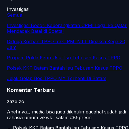
Investigasi
Semua
Investigasi Bocor, Keberangkatan CPMI Ilegal ke Qatar
Mendadak Batal di Soetta!
Diduga Korban TPPO Irak, PMI NTT Dipaksa Kerja 20
Jam
Propam Polda Kepri Usut Isu Tebusan Kasus TPPO
Polsek KKP Batam Bantah Isu Tebusan Kasus TPPO
Jejak Gelap Bos TPPO MY Terhenti Di Batam
Komentar Terbaru
zaze zo
Anehnya.., media bisa juga dikibulin padahal sudah jadi
rahasia umum wkwk.. salam #86presisi
→
Polsek KKP Batam Bantah Isu Tebusan Kasus TPPO