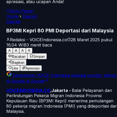
apresiasi, atau ucapan Anda!
Kirim Pesan
Home
›
Daerah
Daerah
BP3MI Kepri 80 PMI Deportasi dari Malaysia
Redaksi - VOICEIndonesia.co
28 Maret 2025 pukul
16.04
WIB
3
menit baca
A
A
A
A
Bacakan
Simpan
Bagikan
Like
Apresiasi
Tambahkan
VOICE Indonesia
sebagai sumber pilihan
di Google
di Google
VOICEINDONESIA.CO
,Jakarta -
Balai Pelayanan dan
Perlindungan Pekerja Migran Indonesia Provinsi
Kepulauan Riau (BP3MI Kepri) menerima pemulangan
80 pekerja migran Indonesia (PMI) yang dideportasi dar
Malaysia.