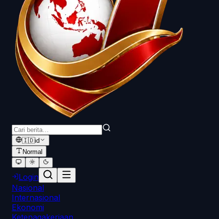
🇮🇩
id
Normal
Login
Nasional
Internasional
Ekonomi
Ketenagakerjaan