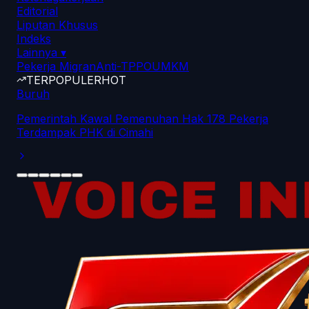
Editorial
Liputan Khusus
Indeks
Lainnya
▾
Pekerja Migran
Anti-TPPO
UMKM
TERPOPULER
HOT
Buruh
Pemerintah Kawal Pemenuhan Hak 178 Pekerja
Terdampak PHK di Cimahi