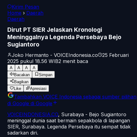
Kirim Pesan
Home
›
Daerah
Daerah
Dirut PT SIER Jelaskan Kronologi
Meninggalnya Legenda Persebaya Bejo
Sugiantoro
Joko Hermanto - VOICEIndonesia.co
25 Februari
2025 pukul 18.56
WIB
2
menit baca
A
A
A
A
Bacakan
Simpan
Bagikan
Like
Apresiasi
Tambahkan
VOICE Indonesia
sebagai sumber pilihan
di Google
di Google
VOICEINDONESIA.CO
, Surabaya - Bejo Sugiantoro
meninggal dunia saat bermain sepakbola di lapangan
SIER, Surabaya. Legenda Persebaya itu sempat tidak
sadarkan diri.