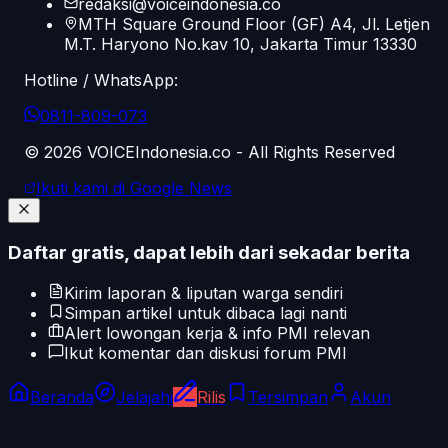
redaksi@voiceindonesia.co
MTH Square Ground Floor (GF) A4, Jl. Letjen
M.T. Haryono No.kav 10, Jakarta Timur 13330
Hotline / WhatsApp:
0811-809-073
©
2026
VOICEIndonesia.co - All Rights Reserved
Ikuti kami di Google News
Daftar gratis, dapat lebih dari sekadar berita
Kirim laporan & liputan warga sendiri
Simpan artikel untuk dibaca lagi nanti
Alert lowongan kerja & info PMI relevan
Ikut komentar dan diskusi forum PMI
Beranda
Jelajahi
Rilis
Tersimpan
Akun