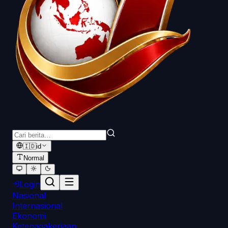
🇮🇩
id
Normal
Login
Nasional
Internasional
Ekonomi
Ketenagakerjaan