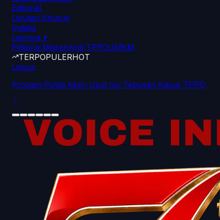
Editorial
Liputan Khusus
Indeks
Lainnya
▾
Pekerja Migran
Anti-TPPO
UMKM
TERPOPULER
HOT
Lipsus
Propam Polda Kepri Usut Isu Tebusan Kasus TPPO