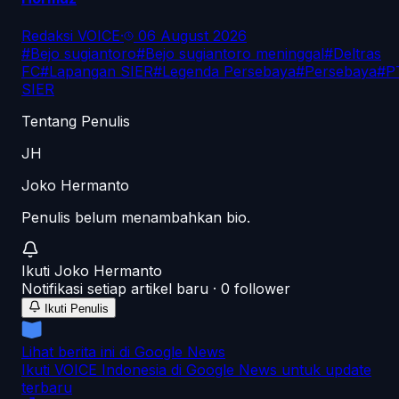
Redaksi VOICE
·
06 August 2026
#
Bejo sugiantoro
#
Bejo sugiantoro meninggal
#
Deltras
FC
#
Lapangan SIER
#
Legenda Persebaya
#
Persebaya
#
P
SIER
Tentang Penulis
JH
Joko Hermanto
Penulis belum menambahkan bio.
Ikuti
Joko Hermanto
Notifikasi setiap artikel baru ·
0
follower
Ikuti Penulis
Lihat berita ini di Google News
Ikuti VOICE Indonesia di Google News untuk update
terbaru