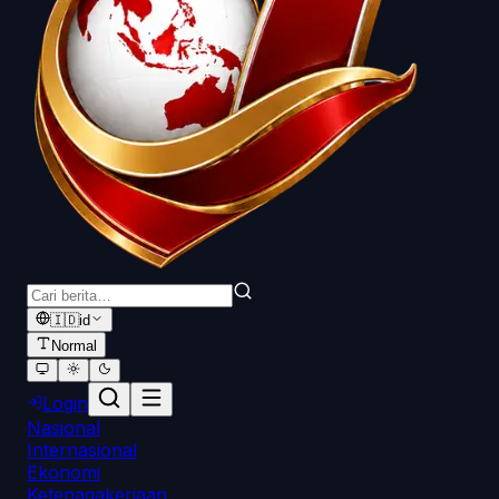
🇮🇩
id
Normal
Login
Nasional
Internasional
Ekonomi
Ketenagakerjaan