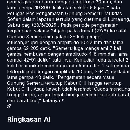
gempa getaran banjir dengan amplitudo 20 mm, dan
lama gempa 19.800 detik atau sekitar 5,5 jam," kata
Petugas Pos Pengamatan Gunung Semeru, Mukdas
Sofian dalam laporan tertulis yang diterima di Lumajang
Sabtu pagi (28/6/2025). Pada periode pengamatan
kegempaan selama 24 jam pada Jumat (27/6) tercatat
Gunung Semeru mengalami 36 kali gempa
letusan/erupsi dengan amplitudo 10-22 mm dan lama
gempa 62-205 detik. "Semeru juga mengalami 7 kali
gempa hembusan dengan amplitudo 4-8 mm dan lama
gempa 42-91 detik," tuturnya. Kemudian juga tercatat 2
kali harmonik dengan amplitudo 5 mm dan 1 kali gempa
tektonik jauh dengan amplitudo 10 mm, S-P 22 detik da
lama gempa 48 detik. "Pengamatan secara visual
Gunung Semeru tertutup Kabut 0-II hingga tertutup
Kabut 0-III. Asap kawah tidak teramati. Cuaca mendung
hingga hujan, angin lemah hingga sedang ke arah barat
dan barat laut," katanya.*
Ringkasan AI