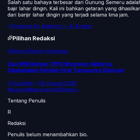
Salah satu bahaya terbesar dari Gunung Semeru adala
bajir lahar dingin. Kali ini bahkan getaran yang dihasilka
dari banjir lahar dingin yang terjadi selama lima jam.
Powered by
Ajakin.id
— AI Engine
Pilihan Redaksi
Pekerja Migran Indonesia
Dua WNI Korban TPPO Myanmar Akhirnya
Dipulangkan Setelah Viral Tangannya Diborgol
S Nurafifa
·
06 August 2026
#
gunung
#
jawa timur
#
Semeru
Tentang Penulis
R
Redaksi
Penulis belum menambahkan bio.