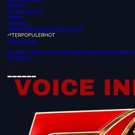
Editorial
Liputan Khusus
Indeks
Lainnya
▾
Pekerja Migran
Anti-TPPO
UMKM
TERPOPULER
HOT
Internasional
Langkah Taiwan Tingkatkan Hak Pekerja Migran Sekto
Perikanan