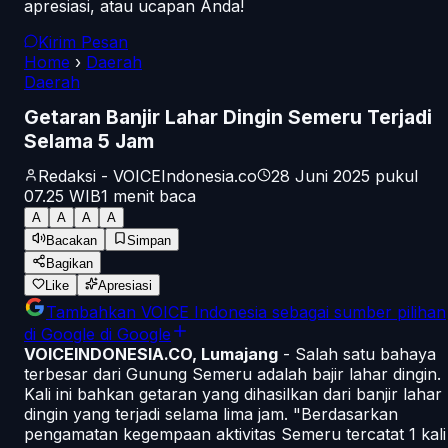
apresiasi, atau ucapan Anda!
Kirim Pesan
Home
›
Daerah
Daerah
Getaran Banjir Lahar Dingin Semeru Terjadi
Selama 5 Jam
Redaksi - VOICEIndonesia.co
28 Juni 2025 pukul
07.25
WIB
1
menit baca
A
A
A
A
Bacakan
Simpan
Bagikan
Like
Apresiasi
Tambahkan
VOICE Indonesia
sebagai sumber pilihan
di Google
di Google
VOICEINDONESIA.CO, Lumajang
- Salah satu bahaya
terbesar dari Gunung Semeru adalah bajir lahar dingin.
Kali ini bahkan getaran yang dihasilkan dari banjir lahar
dingin yang terjadi selama lima jam. "Berdasarkan
pengamatan kegempaan aktivitas Semeru tercatat 1 kali