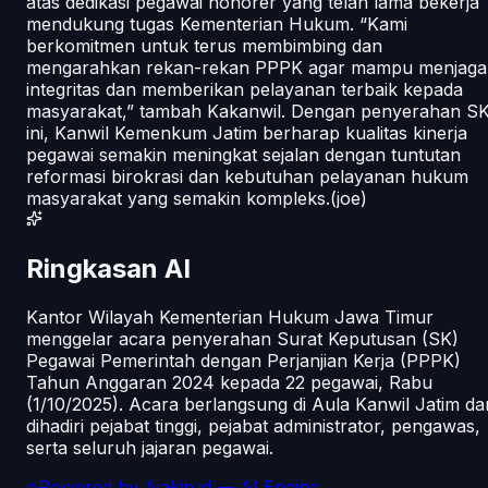
atas dedikasi pegawai honorer yang telah lama bekerja
mendukung tugas Kementerian Hukum. “Kami
berkomitmen untuk terus membimbing dan
mengarahkan rekan-rekan PPPK agar mampu menjaga
integritas dan memberikan pelayanan terbaik kepada
masyarakat,” tambah Kakanwil. Dengan penyerahan S
ini, Kanwil Kemenkum Jatim berharap kualitas kinerja
pegawai semakin meningkat sejalan dengan tuntutan
reformasi birokrasi dan kebutuhan pelayanan hukum
masyarakat yang semakin kompleks.(joe)
Ringkasan AI
Kantor Wilayah Kementerian Hukum Jawa Timur
menggelar acara penyerahan Surat Keputusan (SK)
Pegawai Pemerintah dengan Perjanjian Kerja (PPPK)
Tahun Anggaran 2024 kepada 22 pegawai, Rabu
(1/10/2025). Acara berlangsung di Aula Kanwil Jatim da
dihadiri pejabat tinggi, pejabat administrator, pengawas,
serta seluruh jajaran pegawai.
Powered by
Ajakin.id
— AI Engine