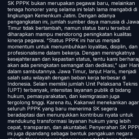
SK PPPK bukan merupakan pegawai baru, melainkan
tenaga honorer yang selama ini telah lama mengabdi di
lingkungan Kemenkum Jatim. Dengan adanya
pengangkatan ini, jumlah sumber daya manusia di Jawa
Timur tidak bertambah, namun status baru tersebut
diharapkan mampu mendorong peningkatan kualitas
kinerja pegawai. “Status PPPK ini harus menjadi
momentum untuk menumbuhkan loyalitas, disiplin, dan
profesionalisme dalam bekerja. Dengan meningkatnya
kesejahteraan dan kepastian status, tentu kami berhara
akan ada peningkatan semangat dan dedikasi,” ujar Har
dalam sambutannya. Jawa Timur, lanjut Haris, menjadi
salah satu wilayah dengan beban kerja terbesar di
Indonesia. Selain memiliki jumlah Unit Pelaksana Teknis
(UPT) terbanyak, intensitas layanan publik di bidang
hukum, pemasyarakatan, dan keimigrasian juga
tergolong tinggi. Karena itu, Kakanwil menekankan agar
seluruh PPPK yang baru menerima SK segera
beradaptasi dan menunjukkan kontribusi nyata untuk
mendukung transformasi layanan hukum yang lebih
cepat, transparan, dan akuntabel. Penyerahan SK PPP
ini juga dipandang sebagai bentuk pengakuan negara