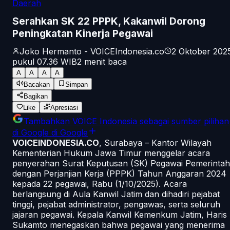
Daerah
Serahkan SK 22 PPPK, Kakanwil Dorong
Peningkatan Kinerja Pegawai
Joko Hermanto - VOICEIndonesia.co
2 Oktober 202
pukul 07.36
WIB
2
menit baca
A
A
A
A
Bacakan
Simpan
Bagikan
Like
Apresiasi
Tambahkan
VOICE Indonesia
sebagai sumber pilihan
di Google
di Google
VOICEINDONESIA.CO
, Surabaya – Kantor Wilayah
Kementerian Hukum Jawa Timur menggelar acara
penyerahan Surat Keputusan (SK) Pegawai Pemerintah
dengan Perjanjian Kerja (PPPK) Tahun Anggaran 2024
kepada 22 pegawai, Rabu (1/10/2025). Acara
berlangsung di Aula Kanwil Jatim dan dihadiri pejabat
tinggi, pejabat administrator, pengawas, serta seluruh
jajaran pegawai. Kepala Kanwil Kemenkum Jatim, Haris
Sukamto menegaskan bahwa pegawai yang menerima