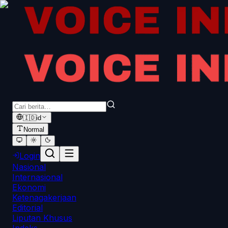
🇮🇩
id
Normal
Login
Nasional
Internasional
Ekonomi
Ketenagakerjaan
Editorial
Liputan Khusus