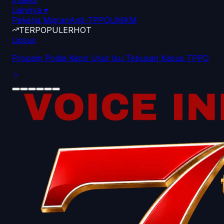
Indeks
Lainnya
▾
Pekerja Migran
Anti-TPPO
UMKM
TERPOPULER
HOT
Lipsus
Propam Polda Kepri Usut Isu Tebusan Kasus TPPO