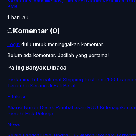
Karhutla Bromo Meluas, Tim BPBD Jatim Kerahkan Truk
PMK
1 hari lalu
Komentar
(
0
)
Login
dulu untuk meninggalkan komentar.
Belum ada komentar. Jadilah yang pertama!
Paling Banyak Dibaca
Pertamina International Shipping Restorasi 100 Fragme
Terumbu Karang di Bali Barat
Edukasi
Aliansi Buruh Desak Pembahasan RUU Ketenagakerjaa
Penuhi Hak Pekerja
News
Selain Langgar Izin Tinggal, 25 Warga Vietnam Ternyat