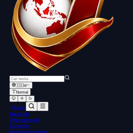
🇮🇩
id
Normal
Login
Nasional
Internasional
Ekonomi
Ketenagakerjaan