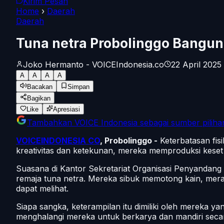
Kirim Pesan
Home
›
Daerah
Daerah
Tuna netra Probolinggo Bangun
Joko Hermanto - VOICEIndonesia.co
22 April 2025
A
A
A
A
Bacakan
Simpan
Bagikan
Like
Apresiasi
Tambahkan
VOICE Indonesia
sebagai sumber piliha
VOICEINDONESIA CO
, Probolinggo -
Keterbatasan fisi
kreativitas dan ketekunan, mereka memproduksi keset 
Suasana di Kantor Sekretariat Organisasi Penyandang D
remaja tuna netra. Mereka sibuk memotong kain, meraj
dapat melihat.
Siapa sangka, keterampilan itu dimiliki oleh mereka y
menghalangi mereka untuk berkarya dan mandiri seca