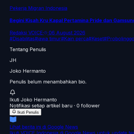
Pekerja Migran Indonesia
Begini Kisah Kru Kapal Pertamina Pride dan Gamsuno
Redaksi VOICE
·
06 August 2026
#
Disabilitas
#
jawa timur
#
Kain perca
#
Keset
#
Probolingg
Tentang Penulis
JH
Joko Hermanto
Penulis belum menambahkan bio.
Ikuti
Joko Hermanto
Notifikasi setiap artikel baru ·
0
follower
Ikuti Penulis
Lihat berita ini di Google News
Ikuti VOICE Indonesia di Google News untuk update te