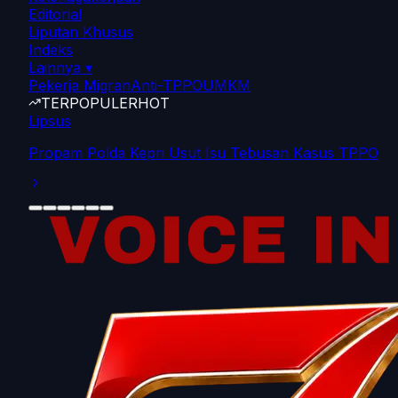
Editorial
Liputan Khusus
Indeks
Lainnya
▾
Pekerja Migran
Anti-TPPO
UMKM
TERPOPULER
HOT
Lipsus
Propam Polda Kepri Usut Isu Tebusan Kasus TPPO