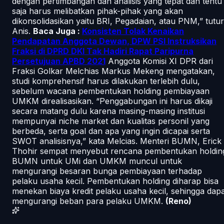
dengan pertimbangan dan analisis yang tepat dan tentu
saja harus melibatkan pihak-pihak yang akan
dikonsolidasikan yaitu BRI, Pegadaian, atau PNM,” tutur
Anis.
Baca Juga :
Konsisten Tolak Kenaikan
Pendapatan Anggota Dewan, DPW PSI Instruksikan
Fraksi di DPRD DKI Tak Hadiri Rapat Paripurna
Persetujuan APBD 2021
Anggota Komisi XI DPR dari
Fraksi Golkar Melchias Markus Mekeng mengatakan,
studi komprehensif harus dilakukan terlebih dulu,
sebelum wacana pembentukan holding pembiayaan
UMKM direalisasikan. “Penggabungan ini harus dikaji
secara matang dulu karena masing-masing institusi
mempunyai niche market dan kualitas personil yang
berbeda, serta goal dan apa yang ingin dicapai serta
SWOT analisisnya,” kata Melcias. Menteri BUMN, Erick
Thohir sempat menyebut rencana pembentukan holdin
BUMN untuk UMi dan UMKM muncul untuk
mengurangi besaran bunga pembiayaan terhadap
pelaku usaha kecil. Pembentukan holding diharap bisa
menekan biaya kredit pelaku usaha kecil, sehingga dap
mengurangi beban para pelaku UMKM.
(Reno)