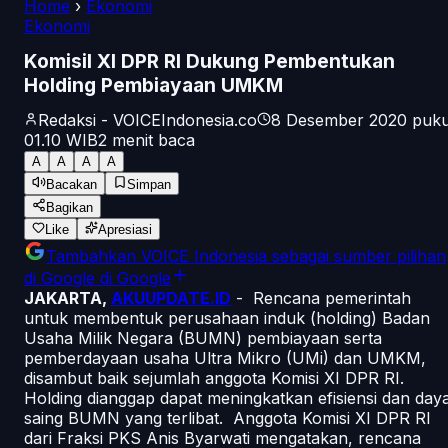
Home
›
Ekonomi
Ekonomi
KomisiI XI DPR RI Dukung Pembentukan
Holding Pembiayaan UMKM
Redaksi - VOICEIndonesia.co
8 Desember 2020 puku
01.10
WIB
2
menit baca
A
A
A
A
Bacakan
Simpan
Bagikan
Like
Apresiasi
Tambahkan
VOICE Indonesia
sebagai sumber pilihan
di Google
di Google
JAKARTA,
AKUUPDATE.ID
- Rencana pemerintah
untuk membentuk perusahaan induk (holding) Badan
Usaha Milik Negara (BUMN) pembiayaan serta
pemberdayaan usaha Ultra Mikro (UMi) dan UMKM,
disambut baik sejumlah anggota Komisi XI DPR RI.
Holding dianggap dapat meningkatkan efisiensi dan day
saing BUMN yang terlibat. Anggota Komisi XI DPR RI
dari Fraksi PKS Anis Byarwati mengatakan, rencana