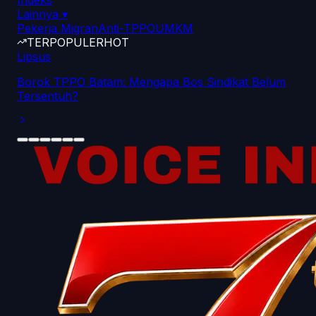
Indeks
Lainnya
▾
Pekerja Migran
Anti-TPPO
UMKM
TERPOPULER
HOT
Lipsus
Borok TPPO Batam: Mengapa Bos Sindikat Belum
Tersentuh?