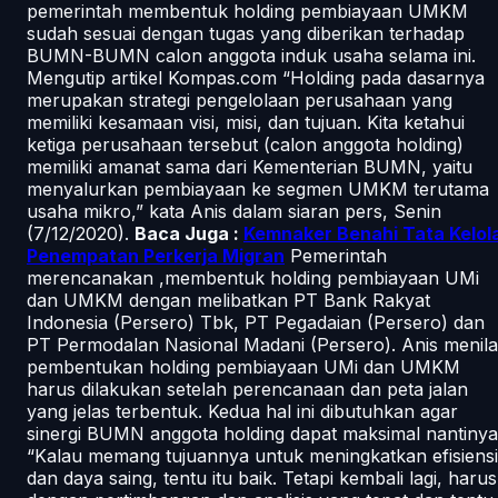
pemerintah membentuk holding pembiayaan UMKM
sudah sesuai dengan tugas yang diberikan terhadap
BUMN-BUMN calon anggota induk usaha selama ini.
Mengutip artikel Kompas.com
“Holding pada dasarnya
merupakan strategi pengelolaan perusahaan yang
memiliki kesamaan visi, misi, dan tujuan. Kita ketahui
ketiga perusahaan tersebut (calon anggota holding)
memiliki amanat sama dari Kementerian BUMN, yaitu
menyalurkan pembiayaan ke segmen UMKM terutama
usaha mikro,” kata Anis dalam siaran pers, Senin
(7/12/2020).
Baca Juga :
Kemnaker Benahi Tata Kelol
Penempatan Perkerja Migran
Pemerintah
merencanakan ,membentuk holding pembiayaan UMi
dan UMKM dengan melibatkan PT Bank Rakyat
Indonesia (Persero) Tbk, PT Pegadaian (Persero) dan
PT Permodalan Nasional Madani (Persero). Anis menilai
pembentukan holding pembiayaan UMi dan UMKM
harus dilakukan setelah perencanaan dan peta jalan
yang jelas terbentuk. Kedua hal ini dibutuhkan agar
sinergi BUMN anggota holding dapat maksimal nantinya
“Kalau memang tujuannya untuk meningkatkan efisiensi
dan daya saing, tentu itu baik. Tetapi kembali lagi, harus