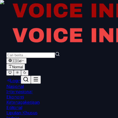
🇮🇩
id
Normal
Login
Nasional
Internasional
Ekonomi
Ketenagakerjaan
Editorial
Liputan Khusus