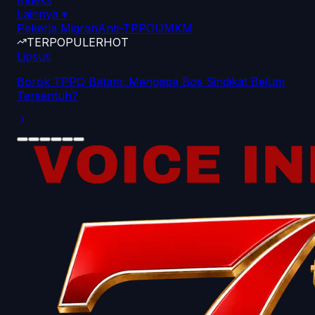
Indeks
Lainnya
▾
Pekerja Migran
Anti-TPPO
UMKM
TERPOPULER
HOT
Lipsus
Borok TPPO Batam: Mengapa Bos Sindikat Belum
Tersentuh?