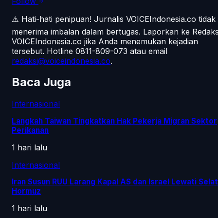
Follow
⚠️ Hati-hati penipuan!
Jurnalis VOICEIndonesia.co tidak
menerima imbalan dalam bertugas. Laporkan ke Redaks
VOICEIndonesia.co jika Anda menemukan kejadian
tersebut.
Hotline 0811-809-073
atau email
redaksi@voiceindonesia.co
.
Baca Juga
Internasional
Langkah Taiwan Tingkatkan Hak Pekerja Migran Sektor
Perikanan
1 hari lalu
Internasional
Iran Susun RUU Larang Kapal AS dan Israel Lewati Selat
Hormuz
1 hari lalu