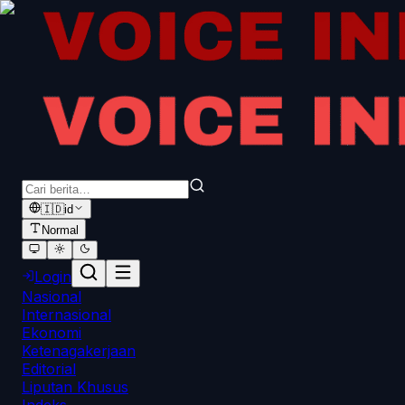
🇮🇩
id
Normal
Login
Nasional
Internasional
Ekonomi
Ketenagakerjaan
Editorial
Liputan Khusus