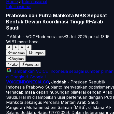
Home
›
Internasional
Internasional
Prabowo dan Putra Mahkota MBS Sepakat
Bentuk Dewan Koordinasi Tinggi RI-Arab
Saudi
Afifah - VOICEIndonesia.co
3 Juli 2025 pukul 13.15
WIB
1
menit baca
A
A
A
A
Bacakan
Simpan
Bagikan
Like
Apresiasi
Tambahkan
VOICE Indonesia
sebagai sumber pilihan
di Google
di Google
VOICEINDONESIA.CO
, Jeddah -
Presiden Republik
Indonesia Prabowo Subianto menyatakan optimismeny
terhadap masa depan hubungan bilateral dengan Arab
Saudi. Hal ini disampaikan usai pertemuan dengan Putr
Mahkota sekaligus Perdana Menteri Arab Saudi,
Pangeran Mohammed bin Salman (MBS), di Istana Al-
Salam, Jeddah, Rabu (2/7/2025). Dalam keterangannya