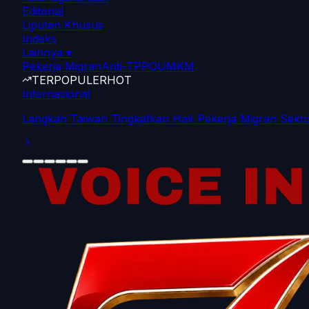
Editorial
Liputan Khusus
Indeks
Lainnya
▾
Pekerja Migran
Anti-TPPO
UMKM
TERPOPULER
HOT
Internasional
Langkah Taiwan Tingkatkan Hak Pekerja Migran Sekto