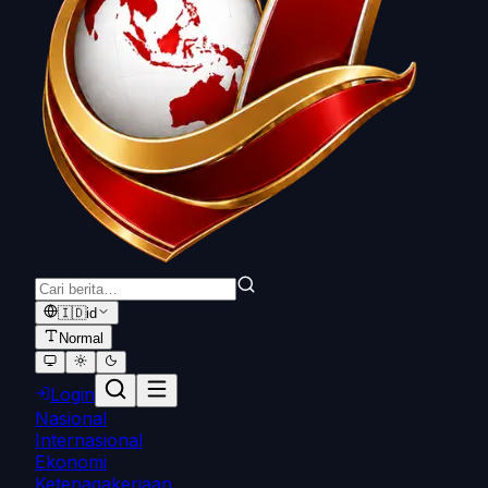
🇮🇩
id
Normal
Login
Nasional
Internasional
Ekonomi
Ketenagakerjaan