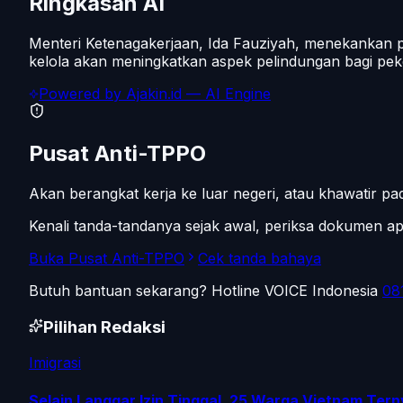
Ringkasan AI
Menteri Ketenagakerjaan, Ida Fauziyah, menekankan pent
kelola akan meningkatkan aspek pelindungan bagi peke
Powered by
Ajakin.id
— AI Engine
Pusat Anti-TPPO
Akan berangkat kerja ke luar negeri, atau khawatir 
Kenali tanda-tandanya sejak awal, periksa dokumen 
Buka Pusat Anti-TPPO
Cek tanda bahaya
Butuh bantuan sekarang? Hotline VOICE Indonesia
08
Pilihan Redaksi
Imigrasi
Selain Langgar Izin Tinggal, 25 Warga Vietnam Tern