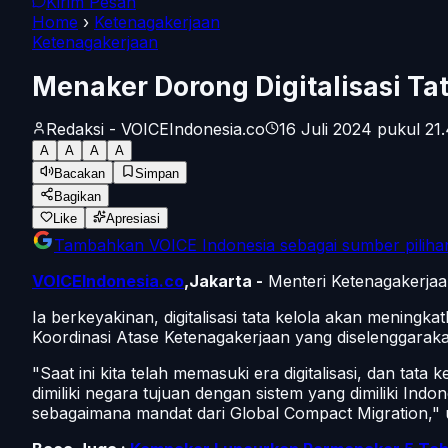
Kirim Pesan
Home
›
Ketenagakerjaan
Ketenagakerjaan
Menaker Dorong Digitalisasi Ta
Redaksi - VOICEIndonesia.co
16 Juli 2024 pukul 21
A
A
A
A
Bacakan
Simpan
Bagikan
Like
Apresiasi
Tambahkan
VOICE Indonesia
sebagai sumber piliha
VOICEIndonesia.co
,Jakarta -
Menteri Ketenagakerjaan
Ia berkeyakinan, digitalisasi tata kelola akan mening
Koordinasi Atase Ketenagakerjaan yang diselenggaraka
"Saat ini kita telah memasuki era digitalisasi, dan tat
dimiliki negara tujuan dengan sistem yang dimiliki Ind
sebagaimana mandat dari Global Compact Migration," 