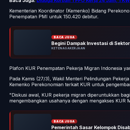
Baca Juga:
Diduga Korban TPPO Kerja 24 Jam, TKW
Kementerian Koordinator (Kemenko) Bidang Perekonom
Penempatan PMI untuk 150.420 debitur.
BACA JUGA
Begini Dampak Investasi di Sektor 
KETENAGAKERJAAN
Plafon KUR Penempatan Pekerja Migran Indonesia yang 
Pada Kamis (27/3), Wakil Menteri Pelindungan Pekerj
Kemenko Perekonomian terkait KUR untuk pengemba
"Diskusi awal, KUR pekerja migran diperuntukkan ba
mengembangkan usahanya dengan mengakses KUR Mikro s
BACA JUGA
Pemerintah Sasar Kelompok Disabi