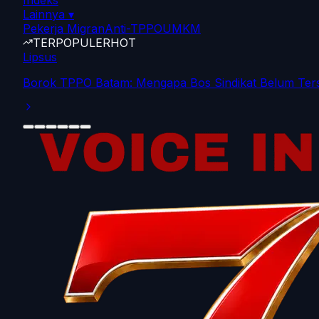
Indeks
Lainnya
▾
Pekerja Migran
Anti-TPPO
UMKM
TERPOPULER
HOT
Lipsus
Borok TPPO Batam: Mengapa Bos Sindikat Belum Ter