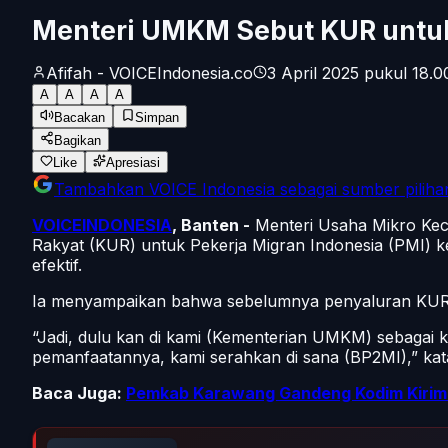
Menteri UMKM Sebut KUR untuk
Afifah - VOICEIndonesia.co
3 April 2025 pukul 18.0
A
A
A
A
Bacakan
Simpan
Bagikan
Like
Apresiasi
Tambahkan
VOICE Indonesia
sebagai sumber piliha
VOICEINDONESIA
, Banten -
Menteri Usaha Mikro Ke
Rakyat (KUR) untuk Pekerja Migran Indonesia (PMI) k
efektif.
Ia menyampaikan bahwa sebelumnya penyaluran KUR 
“Jadi, dulu kan di kami (Kementerian UMKM) sebagai ku
pemanfaatannya, kami serahkan di sana (BP2MI),” kat
Baca Juga:
Pemkab Karawang Gandeng Kodim Kirim