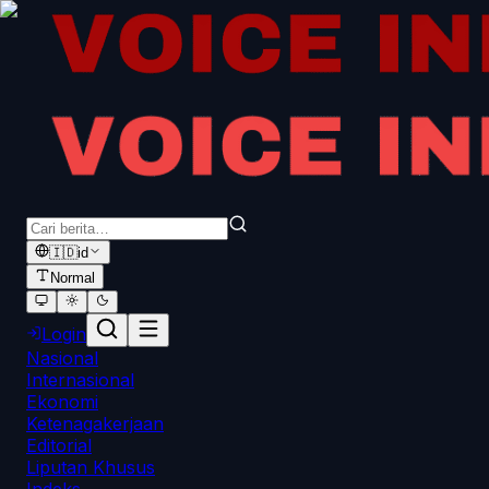
🇮🇩
id
Normal
Login
Nasional
Internasional
Ekonomi
Ketenagakerjaan
Editorial
Liputan Khusus