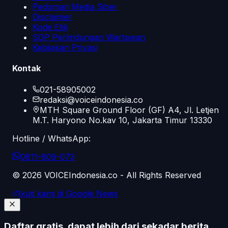
Pedoman Media Siber
Disclaimer
Kode Etik
SOP Perlindungan Wartawan
Kebijakan Privasi
Kontak
021-58905002
redaksi@voiceindonesia.co
MTH Square Ground Floor (GF) A4, Jl. Letjen
M.T. Haryono No.kav 10, Jakarta Timur 13330
Hotline / WhatsApp:
0811-809-073
©
2026
VOICEIndonesia.co - All Rights Reserved
Ikuti kami di Google News
Daftar gratis, dapat lebih dari sekadar berita