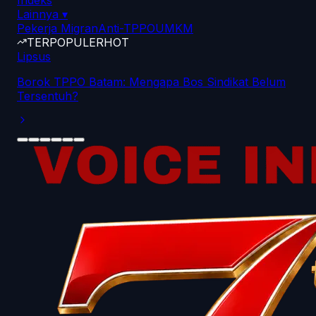
Indeks
Lainnya
▾
Pekerja Migran
Anti-TPPO
UMKM
TERPOPULER
HOT
Lipsus
Borok TPPO Batam: Mengapa Bos Sindikat Belum
Tersentuh?