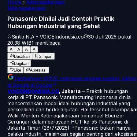
Home
›
Ketenagakerjaan
Ketenagakerjaan
Panasonic Dinilai Jadi Contoh Praktik
Hubungan Industrial yang Sehat
Sintia N.A - VOICEIndonesia.co
30 Juli 2025 pukul
20.38
WIB
1
menit baca
A
A
A
A
Bacakan
Simpan
Bagikan
Like
Apresiasi
Tambahkan
VOICE Indonesia
sebagai sumber pilihan
di Google
di Google
VOICEINDONESIA.CO
, Jakarta
– Praktik hubungan
kerja di PT Panasonic Manufacturing Indonesia dinilai
mencerminkan model ideal hubungan industrial yang
berkeadilan dan berkelanjutan. Hal tersebut disampaika
Wakil Menteri Ketenagakerjaan Immanuel Ebenzer
Gerungan dalam perayaan HUT ke-55 Panasonic di
Jakarta Timur (28/7/2025). “Panasonic bukan hanya
pelaku industri, melainkan bagian penting dari ekosiste