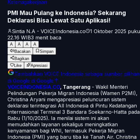
Ketenagakerjaan
PMI Mau Pulang ke Indonesia? Sekarang
Deklarasi Bisa Lewat Satu Aplikasi!
Sintia N.A - VOICEIndonesia.co
1 Oktober 2025 puku
22.16
WIB
3
menit baca
A
A
A
A
Bacakan
Simpan
Bagikan
Like
Apresiasi
Tambahkan
VOICE Indonesia
sebagai sumber pilihan
di Google
di Google
VOICEINDONESIA.CO
, Tangerang
- Wakil Menteri
Pelindungan Pekerja Migran Indonesia (Wamen P2MI),
Christina Aryani mengapresiasi peluncuran sistem
deklarasi terintegrasi All Indonesia di Pintu Kedatangan
Internasional Terminal 3 Bandara Soekarno-Hatta pada
Rabu (1/10/2025). Ia menilai sistem ini akan
memudahkan layanan sekaligus meningkatkan
kenyamanan bagi WNI, termasuk Pekerja Migran
Indonesia (PMI) yang baru tiba ke Tanah Air. Christina