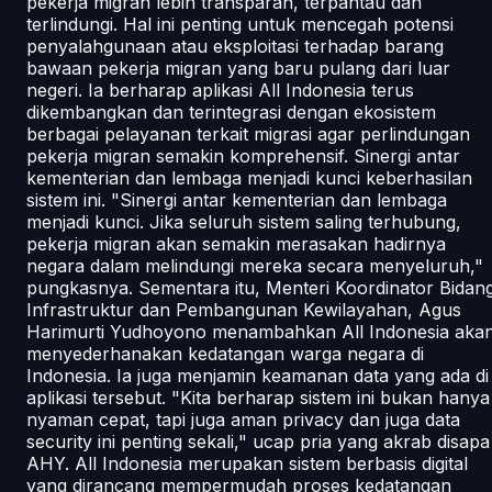
pekerja migran lebih transparan, terpantau dan
terlindungi. Hal ini penting untuk mencegah potensi
penyalahgunaan atau eksploitasi terhadap barang
bawaan pekerja migran yang baru pulang dari luar
negeri. Ia berharap aplikasi All Indonesia terus
dikembangkan dan terintegrasi dengan ekosistem
berbagai pelayanan terkait migrasi agar perlindungan
pekerja migran semakin komprehensif. Sinergi antar
kementerian dan lembaga menjadi kunci keberhasilan
sistem ini. "Sinergi antar kementerian dan lembaga
menjadi kunci. Jika seluruh sistem saling terhubung,
pekerja migran akan semakin merasakan hadirnya
negara dalam melindungi mereka secara menyeluruh,"
pungkasnya. Sementara itu, Menteri Koordinator Bidan
Infrastruktur dan Pembangunan Kewilayahan, Agus
Harimurti Yudhoyono menambahkan All Indonesia aka
menyederhanakan kedatangan warga negara di
Indonesia. Ia juga menjamin keamanan data yang ada di
aplikasi tersebut. "Kita berharap sistem ini bukan hanya
nyaman cepat, tapi juga aman privacy dan juga data
security ini penting sekali," ucap pria yang akrab disapa
AHY. All Indonesia merupakan sistem berbasis digital
yang dirancang mempermudah proses kedatangan