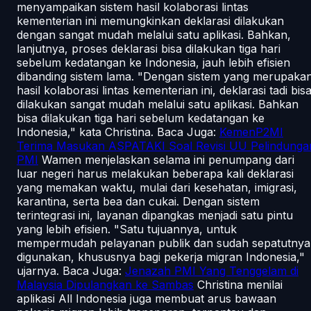
menyampaikan sistem hasil kolaborasi lintas
kementerian ini memungkinkan deklarasi dilakukan
dengan sangat mudah melalui satu aplikasi. Bahkan,
lanjutnya, proses deklarasi bisa dilakukan tiga hari
sebelum kedatangan ke Indonesia, jauh lebih efisien
dibanding sistem lama. "Dengan sistem yang merupaka
hasil kolaborasi lintas kementerian ini, deklarasi tadi bis
dilakukan sangat mudah melalui satu aplikasi. Bahkan
bisa dilakukan tiga hari sebelum kedatangan ke
Indonesia," kata Christina. Baca Juga:
KemenP2MI
Terima Masukan ASPATAKI Soal Revisi UU Pelindunga
PMI
Wamen menjelaskan selama ini penumpang dari
luar negeri harus melakukan beberapa kali deklarasi
yang memakan waktu, mulai dari kesehatan, imigrasi,
karantina, serta bea dan cukai. Dengan sistem
terintegrasi ini, layanan dipangkas menjadi satu pintu
yang lebih efisien. "Satu tujuannya, untuk
mempermudah pelayanan publik dan sudah sepatutnya
digunakan, khususnya bagi pekerja migran Indonesia,"
ujarnya. Baca Juga:
Jenazah PMI Yang Tenggelam di
Malaysia Dipulangkan ke Sambas
Christina menilai
aplikasi All Indonesia juga membuat arus bawaan