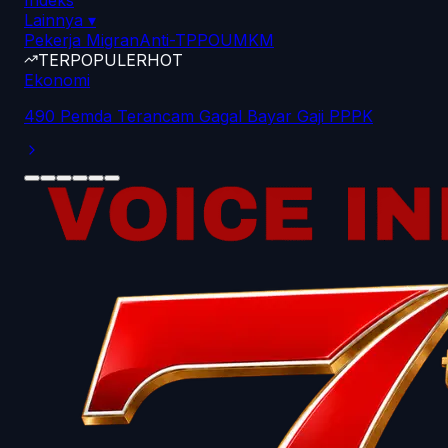
Indeks
Lainnya
▾
Pekerja Migran
Anti-TPPO
UMKM
TERPOPULER
HOT
Ekonomi
490 Pemda Terancam Gagal Bayar Gaji PPPK