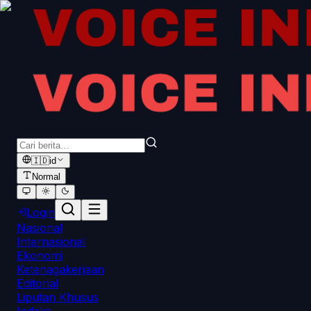
🇮🇩
id
Normal
Login
Nasional
Internasional
Ekonomi
Ketenagakerjaan
Editorial
Liputan Khusus