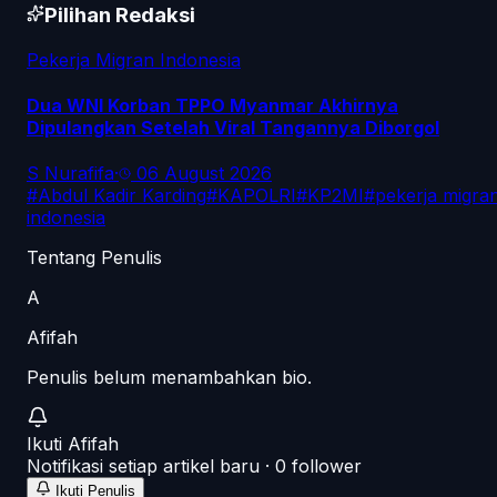
Pilihan Redaksi
Pekerja Migran Indonesia
Dua WNI Korban TPPO Myanmar Akhirnya
Dipulangkan Setelah Viral Tangannya Diborgol
S Nurafifa
·
06 August 2026
#
Abdul Kadir Karding
#
KAPOLRI
#
KP2MI
#
pekerja migra
indonesia
Tentang Penulis
A
Afifah
Penulis belum menambahkan bio.
Ikuti
Afifah
Notifikasi setiap artikel baru ·
0
follower
Ikuti Penulis