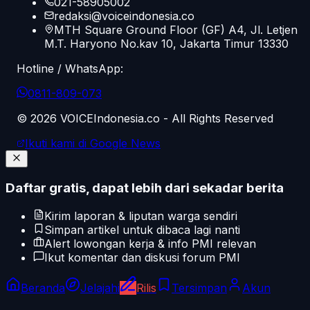
021-58905002
redaksi@voiceindonesia.co
MTH Square Ground Floor (GF) A4, Jl. Letjen
M.T. Haryono No.kav 10, Jakarta Timur 13330
Hotline / WhatsApp:
0811-809-073
©
2026
VOICEIndonesia.co - All Rights Reserved
Ikuti kami di Google News
Daftar gratis, dapat lebih dari sekadar berita
Kirim laporan & liputan warga sendiri
Simpan artikel untuk dibaca lagi nanti
Alert lowongan kerja & info PMI relevan
Ikut komentar dan diskusi forum PMI
Beranda
Jelajahi
Rilis
Tersimpan
Akun