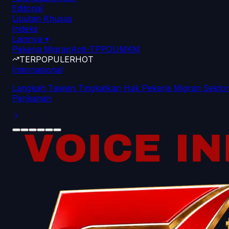
Editorial
Liputan Khusus
Indeks
Lainnya
▾
Pekerja Migran
Anti-TPPO
UMKM
TERPOPULER
HOT
Internasional
Langkah Taiwan Tingkatkan Hak Pekerja Migran Sekto
Perikanan