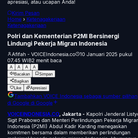
apresiasi, atau ucapan Anda!
Kirim Pesan
Home
›
Ketenagakerjaan
Ketenagakerjaan
Polri dan Kementerian P2MI Bersinergi
Lindungi Pekerja Migran Indonesia
Afifah - VOICEIndonesia.co
10 Januari 2025 pukul
07.45
WIB
2
menit baca
A
A
A
A
Bacakan
Simpan
Bagikan
Like
Apresiasi
Tambahkan
VOICE Indonesia
sebagai sumber pilihan
di Google
di Google
VOICEINDONESIA.CO
, Jakarta -
Kapolri Jenderal Listy
Sigit Prabowo dan Menteri Perlindungan Pekerja Migra
Indonesia (P2MI) Abdul Kadir Karding menegaskan
komitmen bersama dalam memberikan perlindungan