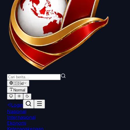
🇮🇩
id
Normal
Login
Nasional
Internasional
Ekonomi
Ketenagakerjaan