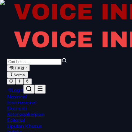
🇮🇩
id
Normal
Login
Nasional
Internasional
Ekonomi
Ketenagakerjaan
Editorial
Liputan Khusus