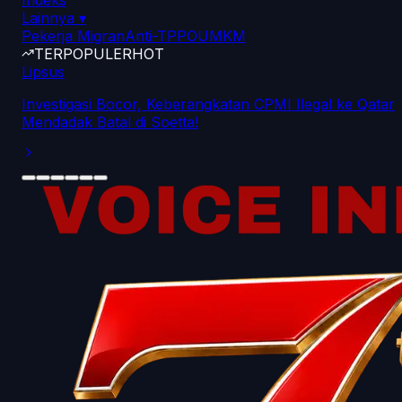
Indeks
Lainnya
▾
Pekerja Migran
Anti-TPPO
UMKM
TERPOPULER
HOT
Lipsus
Investigasi Bocor, Keberangkatan CPMI Ilegal ke Qatar
Mendadak Batal di Soetta!