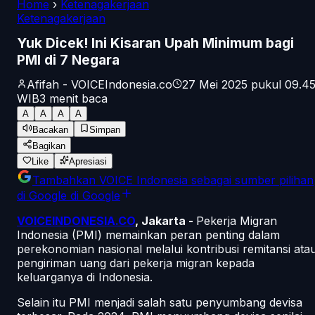
Home
›
Ketenagakerjaan
Ketenagakerjaan
Yuk Dicek! Ini Kisaran Upah Minimum bagi
PMI di 7 Negara
Afifah - VOICEIndonesia.co
27 Mei 2025 pukul 09.4
WIB
3
menit baca
A
A
A
A
Bacakan
Simpan
Bagikan
Like
Apresiasi
Tambahkan
VOICE Indonesia
sebagai sumber pilihan
di Google
di Google
VOICEINDONESIA.CO
, Jakarta -
Pekerja Migran
Indonesia (PMI) memainkan peran penting dalam
perekonomian nasional melalui kontribusi remitansi ata
pengiriman uang dari pekerja migran kepada
keluarganya di Indonesia.
Selain itu PMI menjadi salah satu penyumbang devisa