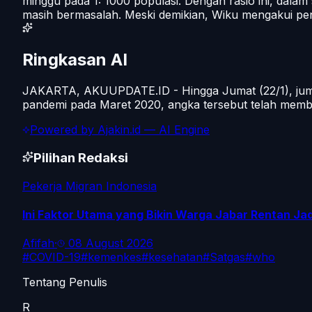
minggu pada 1: 1000 populasi. Dengan rasio ini, dala
masih bermasalah. Meski demikian, Wiku mengakui pe
Ringkasan AI
JAKARTA, AKUUPDATE.ID - Hingga Jumat (22/1), jumlah 
pandemi pada Maret 2020, angka tersebut telah membaw
Powered by
Ajakin.id
— AI Engine
Pilihan Redaksi
Pekerja Migran Indonesia
Ini Faktor Utama yang Bikin Warga Jabar Rentan Ja
Afifah
·
08 August 2026
#
COVID-19
#
kemenkes
#
kesehatan
#
Satgas
#
who
Tentang Penulis
R