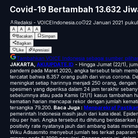
Covid-19 Bertambah 13.632 Ji
Redaksi - VOICEIndonesia.co
22 Januari 2021 pukul
A
A
A
A
Bacakan
Simpan
Bagikan
Like
Apresiasi
Tambahkan
VOICE Indonesia
sebagai sumber piliha
JAKARTA,
AKUUPDATE.ID
- Hingga Jumat (22/1), juml
pandemi pada Maret 2020, angka tersebut telah membawa
tercatat bahwa 8.357 orang pulih dari virus corona. 
meningkat setiap harinnya menjadi 250 orang, dengan 
spesimen yang diperiksa dalam 24 jam terakhir sebany
sebelumnya atau pada Kamis (21/1) kasus tambahan h
kematian harian mencapai rekor dengan jumlah kematia
tersangka 79.200.
Baca Juga :
Menparekraf Pastikan
pemerintah Indonesia masih jauh dari kata ideal. Epide
ribu per hari. Angka tersebut itu dihitung berdasarkan
positivity rate nyatanya jauh dari ambang batas mini
Wiku Adisasmito menyebut jumlah tes terkait paparan