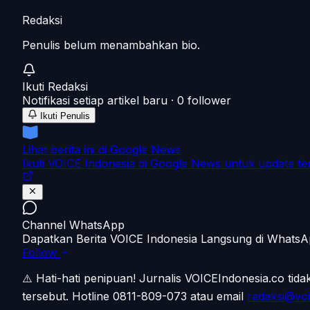
Redaksi
Penulis belum menambahkan bio.
Ikuti
Redaksi
Notifikasi setiap artikel baru ·
0
follower
Ikuti Penulis
Lihat berita ini di Google News
Ikuti VOICE Indonesia di Google News untuk update te
Channel WhatsApp
Dapatkan Berita VOICE Indonesia Langsung di Whats
Follow
⚠️ Hati-hati penipuan!
Jurnalis VOICEIndonesia.co tid
tersebut.
Hotline 0811-809-073
atau email
redaksi@voi