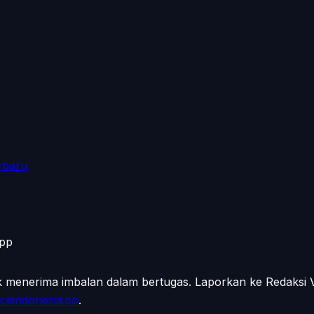
rbaru
App
ak menerima imbalan dalam bertugas. Laporkan ke Redaksi
ceindonesia.co
.