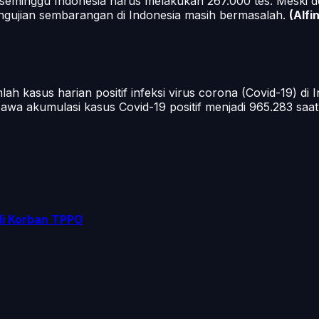
m seminggu Indonesia harus melakukan 267.000 tes. Meski d
ngujian sembarangan di Indonesia masih bermasalah.
(Alfin
kasus harian positif infeksi virus corona (Covid-19) di 
a akumulasi kasus Covid-19 positif menjadi 965.283 saat 
di Korban TPPO