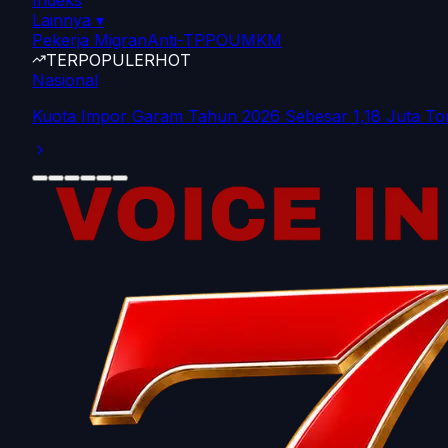
Indeks
Lainnya
▾
Pekerja Migran
Anti-TPPO
UMKM
TERPOPULER
HOT
Ekonomi
490 Pemda Terancam Gagal Bayar Gaji PPPK