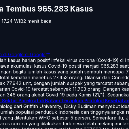
wa Tembus 965.283 Kasus
 17.24
WIB
2
menit baca
n di Google
di Google
ah kasus harian positif infeksi virus corona (Covid-19) di
 akumulasi kasus Covid-19 positif menjadi 965.283 saat in
Dengan begitu jumlah kasus yang sudah sembuh mencapai 78
total kematian menebus 27.453 orang. Dilansir dari
Cnnind
ak 77.942 unit, dengan jumlah suspek yang tercatat seban
arian Covid-19 tercatat sebanyak 11.703 orang. Dengan k
n 346 orang akibat Covid-19 pada Kamis (21/1). Sedangkan
 Sektor Parekraf di Batam Terapkan Protokol Kesehata
miolog dari Griffith University, Dicky Budiman menyebut id
 jumlah populasi penduduk Indonesia dan tingginya angka ra
mal yang ditentukan WHO sebesar 5 persen. Sementara itu,
 virus corona yang dilakukan Indonesia telah melampaui t