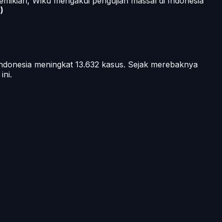
emikian, Wiku mengakui pengujian massal di Indonesia
)
Indonesia meningkat 13.632 kasus. Sejak merebaknya
ini.