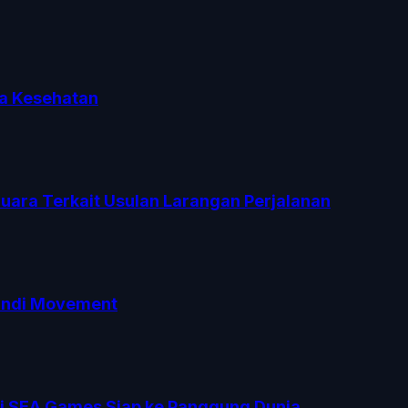
ga Kesehatan
uara Terkait Usulan Larangan Perjalanan
kandi Movement
 di SEA Games Siap ke Panggung Dunia