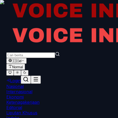
🇮🇩
id
Normal
Login
Nasional
Internasional
Ekonomi
Ketenagakerjaan
Editorial
Liputan Khusus