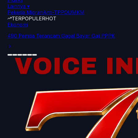
Indeks
Lainnya
▾
Pekerja Migran
Anti-TPPO
UMKM
TERPOPULER
HOT
Ekonomi
490 Pemda Terancam Gagal Bayar Gaji PPPK