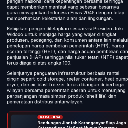
pangan nasional demi kepentingan bersama sehingga
dapat memberikan manfaat yang sebesar-besarnya
guna mewujudkan Indonesia Emas 2045 dengan tetap
memperhatikan kelestarian alam dan lingkungan.
Kebijakan pangan ditetapkan sesuai visi Presiden Joko
Widodo untuk menjaga harga yang wajar di tingkat
produsen, pedagang, dan konsumen antara lain melalui
penetapan harga pembelian pemerintah (HPP), harga
eceran tertinggi (HET), dan harga acuan pembelian dan
penjualan (HAP) sehingga nilai tukar tetani (NTP) dapat
terus dijaga di atas angka 100.
Selanjutnya penguatan infrastruktur berbasis rantai
dingin seperti cold storage, reefer container, heat pump
dryer, dan air blast freezer terus dibangun di berbagai
wilayah bersama pemerintah daerah untuk menunjang
perpanjangan masa simpan produk (shelf life) dan
pemerataan distribusi antarwilayah.
BACA JUGA
Bendungan Jlantah Karanganyar Siap Jaga
Ketersediaan Air Saat Musim Kemarau