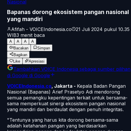
Nasional
Bapanas dorong ekosistem pangan nasional
yang mandiri
Afifah - VOICEIndonesia.co
21 Juli 2024 pukul 10.35
WIB
3
menit baca
A
A
A
A
Bacakan
Simpan
Bagikan
Like
Apresiasi
Tambahkan
VOICE Indonesia
sebagai sumber pilihan
di Google
di Google
VOICEIndonesia.co
, Jakarta -
Kepala Badan Pangan
Nasional (Bapanas) Arief Prasetyo Adi mendorong
semua pemangku kepentingan terkait untuk bersama-
sama memperkuat sinergi ekosistem pangan nasional
yang mandiri dan berdaulat dengan penuh integritas.
"Tentunya yang harus kita dorong bersama-sama
adalah ketahanan pangan yang berdasarkan