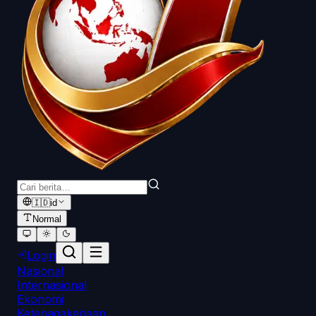
🇮🇩
id
Normal
Login
Nasional
Internasional
Ekonomi
Ketenagakerjaan