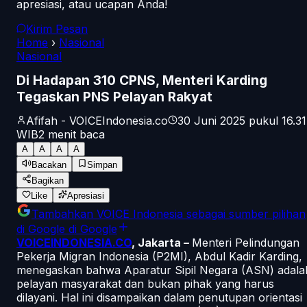
apresiasi, atau ucapan Anda!
Kirim Pesan
Home
›
Nasional
Nasional
Di Hadapan 310 CPNS, Menteri Karding
Tegaskan PNS Pelayan Rakyat
Afifah - VOICEIndonesia.co
30 Juni 2025 pukul 16.31
WIB
2
menit baca
A
A
A
A
Bacakan
Simpan
Bagikan
Like
Apresiasi
Tambahkan
VOICE Indonesia
sebagai sumber pilihan
di Google
di Google
VOICEINDONESIA.CO
, Jakarta –
Menteri Pelindungan
Pekerja Migran Indonesia (P2MI), Abdul Kadir Karding,
menegaskan bahwa Aparatur Sipil Negara (ASN) adala
pelayan masyarakat dan bukan pihak yang harus
dilayani. Hal ini disampaikan dalam penutupan orientasi