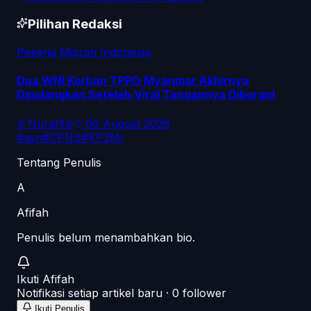
Pilihan Redaksi
Pekerja Migran Indonesia
Dua WNI Korban TPPO Myanmar Akhirnya
Dipulangkan Setelah Viral Tangannya Diborgol
S Nurafifa
·
06 August 2026
#
asn
#
CPNS
#
KP2MI
Tentang Penulis
A
Afifah
Penulis belum menambahkan bio.
Ikuti
Afifah
Notifikasi setiap artikel baru ·
0
follower
Ikuti Penulis