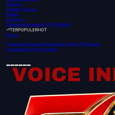
Editorial
Liputan Khusus
Indeks
Lainnya
▾
Pekerja Migran
Anti-TPPO
UMKM
TERPOPULER
HOT
Buruh
Pemerintah Kawal Pemenuhan Hak 178 Pekerja
Terdampak PHK di Cimahi