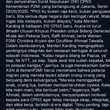
dan penyerahan Surat Keputusan (SK) CPNS
Kementerian P2MI yang berlangsung di Jakarta, Senin
(30/6/2025). “PNS itu bukan raja kecil, bukan penguas
baru. Kita semua digaji negara dari keringat rakyat. Mak
tugas kita melayani, bukan dilayani,” kata Menteri
Karding di hadapan 310 CPNS baru. Acara ini turut
dihadiri Utusan Khusus Presiden untuk Bidang Generasi
Muda dan Pekerja Seni, Raffi Ahmad, serta Wamen
P2MI Christina Aryani dan Dzulfikar Ahmad Tawalla.
Dalam sambutannya, Menteri Karding mengingatkan
pentingnya integritas dan kesiapan bertugas di seluruh
wilayah Indonesia. “Kalau negara bilang ke Papua, ya
siap. Ke NTT, ya siap. Sejak awal kita sudah sepakat, ki
ini pelayan bangsa,” ujarnya. Ia juga menekankan bahw
ASN di KemenP2MI harus memahami bahwa pekerja
migran yang mereka layani adalah orang-orang yang
berjuang demi keluarganya. “Mereka meninggalkan
anak, orang tua, bahkan mempertaruhkan nyawa. Kala
kita main-main, kita berbuat zalim,” tegasnya. Raffi
Ahmad, dalam sambutannya, menyampaikan motivasi
kepada para CPNS agar tetap menjaga sikap, integritas,
dan etika kerja, terlebih di era digital. “Ilmu penting, tapi
adab nomor satu. Jangan bikin malu diri sendiri,