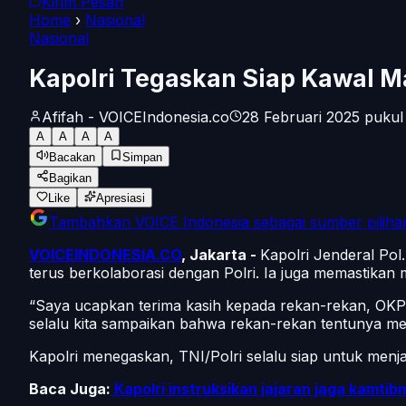
Kirim Pesan
Home
›
Nasional
Nasional
Kapolri Tegaskan Siap Kawal 
Afifah - VOICEIndonesia.co
28 Februari 2025 pukul
A
A
A
A
Bacakan
Simpan
Bagikan
Like
Apresiasi
Tambahkan
VOICE Indonesia
sebagai sumber piliha
VOICEINDONESIA.CO
, Jakarta -
Kapolri Jenderal Po
terus berkolaborasi dengan Polri. Ia juga memastikan
“Saya ucapkan terima kasih kepada rekan-rekan, OKP,
selalu kita sampaikan bahwa rekan-rekan tentunya mem
Kapolri menegaskan, TNI/Polri selalu siap untuk men
Baca Juga:
Kapolri instruksikan jajaran jaga kamt