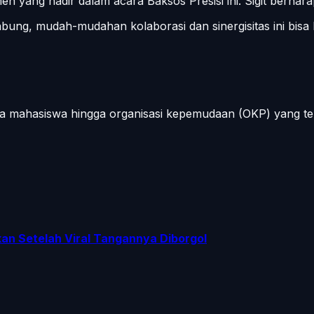
yang hadir dalam acara Baksos Presisi ini. Sigit berharap
ng, mudah-mudahan kolaborasi dan sinergisitas ini bisa kit
a mahasiswa hingga organisasi kepemudaan (OKP) yang ter
n Setelah Viral Tangannya Diborgol