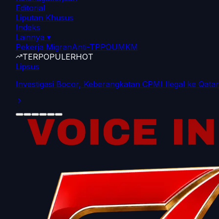
Editorial
Liputan Khusus
Indeks
Lainnya
▾
Pekerja Migran
Anti-TPPO
UMKM
TERPOPULER
HOT
Lipsus
Investigasi Bocor, Keberangkatan CPMI Ilegal ke Qatar