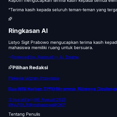
Kapolri mengucapkan terima kasih kepada semua elemen 
“Terima kasih kepada seluruh teman-teman yang tergabu
Ringkasan AI
Listyo Sigit Prabowo mengucapkan terima kasih kepad
mahasiswa memiliki ruang untuk bersuara.
Powered by
Ajakin.id
— AI Engine
Pilihan Redaksi
Pekerja Migran Indonesia
Dua WNI Korban TPPO Myanmar Akhirnya Dipulangka
S Nurafifa
·
06 August 2026
#
KAPOLRI
#
mahasiswa
#
OKP
Tentang Penulis