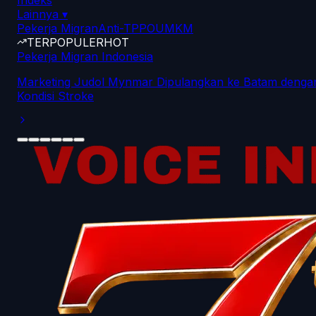
Indeks
Lainnya
▾
Pekerja Migran
Anti-TPPO
UMKM
TERPOPULER
HOT
Pekerja Migran Indonesia
Marketing Judol Mynmar Dipulangkan ke Batam denga
Kondisi Stroke