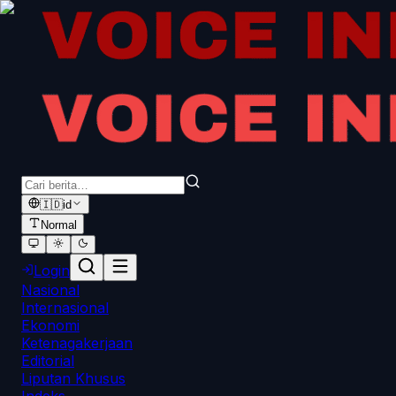
🇮🇩
id
Normal
Login
Nasional
Internasional
Ekonomi
Ketenagakerjaan
Editorial
Liputan Khusus