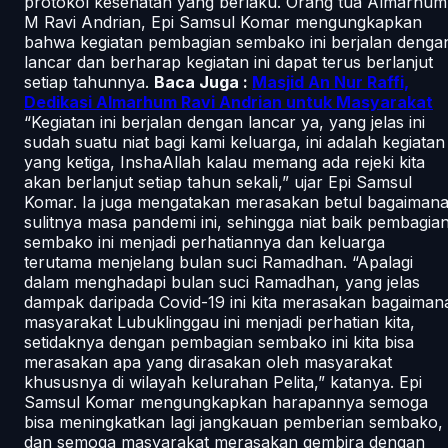
protokol kesehatan yang berlaku. Orang tua Almarhum
M Ravi Andrian, Epi Samsul Komar mengungkapkan
bahwa kegiatan pembagian sembako ini berjalan denga
lancar dan berharap kegiatan ini dapat terus berlanjut
setiap tahunnya.
Baca Juga :
Masjid An Nur Raffi,
Dedikasi Almarhum Ravi Andrian untuk Masyarakat
“Kegiatan ini berjalan dengan lancar ya, yang jelas ini
sudah suatu niat bagi kami keluarga, ini adalah kegiatan
yang ketiga, InshaAllah kalau memang ada rejeki kita
akan berlanjut setiap tahun sekali,” ujar Epi Samsul
Komar. Ia juga mengatakan merasakan betul bagaiman
sulitnya masa pandemi ini, sehingga niat baik pembagia
sembako ini menjadi perhatiannya dan keluarga
terutama menjelang bulan suci Ramadhan. “Apalagi
dalam menghadapi bulan suci Ramadhan, yang jelas
dampak daripada Covid-19 ini kita merasakan bagaiman
masyarakat Lubuklinggau ini menjadi perhatian kita,
setidaknya dengan pembagian sembako ini kita bisa
merasakan apa yang dirasakan oleh masyarakat
khususnya di wilayah kelurahan Pelita,” katanya. Epi
Samsul Komar mengungkapkan harapannya semoga
bisa meningkatkan lagi jangkauan pemberian sembako,
dan semoga masyarakat merasakan gembira dengan