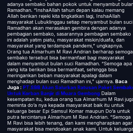
adanya sembako bahan pokok untuk menyambut bula
Ramadhan. “InshaAllah tahun depan kalau memang
Allah berikan rejeki kita tingkatkan lagi, InshaAllah
masyarakat Lubuklinggau setiap menyambut bulan suci
Ramadhan akan merasakan gembira dengan adanya
pembagian sembako, sasarannya pembagian sembako
ini adalah yatim piatu, masyarakat miskin/duafa, dan
masyarakat yang terdampak pandemi,” ungkapnya.
Orang tua Almarhum M Ravi Andrian berharap semoga
sembako tersebut bisa bermanfaat bagi masyarakat
dalam menyambut bulan suci Ramadhan. “Semoga apa
yang kita berikan bisa bermanfaat, sehingga bisa
meringankan beban masyarakat apalagi dalam
menghadapi bulan suci Ramadhan ini,” ujarnya.
Baca
Juga :
PT.SBB Akan Salurkan Ratusan Paket Sembak
Untuk Korban Banjir di Muara Gembong
Dalam
kesempatan itu, kedua orang tua Almarhum M Ravi jug
meminta do’a nya kepada masyarakat baik itu untuk
keluarga besar Epi Samsul Komar maupun Do’a untuk
putra tercintanya Almarhum M Ravi Andrian. “Semoga
M Ravi bisa lebih tenang, dan kami mengharapkan agar
masyarakat bisa mendoakan anak kami. Untuk keluarg