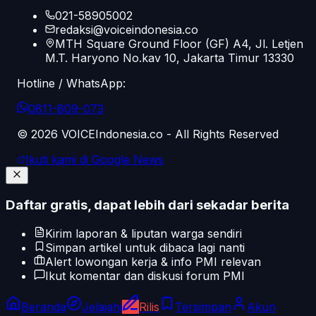
021-58905002
redaksi@voiceindonesia.co
MTH Square Ground Floor (GF) A4, Jl. Letjen
M.T. Haryono No.kav 10, Jakarta Timur 13330
Hotline / WhatsApp:
0811-809-073
©
2026
VOICEIndonesia.co - All Rights Reserved
Ikuti kami di Google News
Daftar gratis, dapat lebih dari sekadar berita
Kirim laporan & liputan warga sendiri
Simpan artikel untuk dibaca lagi nanti
Alert lowongan kerja & info PMI relevan
Ikut komentar dan diskusi forum PMI
Beranda
Jelajahi
Rilis
Tersimpan
Akun