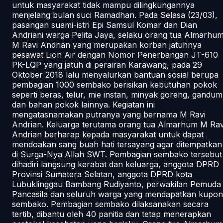
untuk masyarakat tidak mampu dilingkungannya
menjelang bulan suci Ramadhan. Pada Selasa (23/03),
pasangan suami-istri Epi Samsul Komar dan Dian
Andriani warga Pelita Jaya, selaku orang tua Almarhu
M Ravi Andrian yang merupakan korban jatuhnya
pesawat Lion Air dengan Nomor Penerbangan JT-610
PK-LQP yang jatuh di perairan Karawang, pada 29
Oktober 2018 lalu menyalurkan bantuan sosial berupa
pembagian 1000 sembako berisikan kebutuhan pokok
seperti beras, telur, mie instan, minyak goreng, gandum
dan bahan pokok lainnya. Kegiatan ini
mengatasnamakan putranya yang bernama M Ravi
Andrian. Keluarga terutama orang tua Almarhum M Rav
Andrian berharap kepada masyarakat untuk dapat
mendoakan sang buah hati tersayang agar ditempatkan
di Surga-Nya Allah SWT. Pembagian sembako tersebut
dihadiri langsung kerabat dan keluarga, anggota DPRD
Provinsi Sumatera Selatan, anggota DPRD kota
Lubuklinggau Bambang Rudiyanto, perwakilan Pemuda
Pancasila dan seluruh warga yang mendapatkan kupon
sembako. Pembagian sembako dilaksanakan secara
tertib, dibantu oleh 40 panitia dan tetap menerapkan