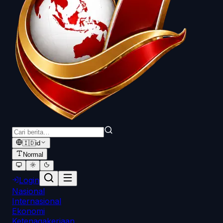
🇮🇩
id
Normal
Login
Nasional
Internasional
Ekonomi
Ketenagakerjaan