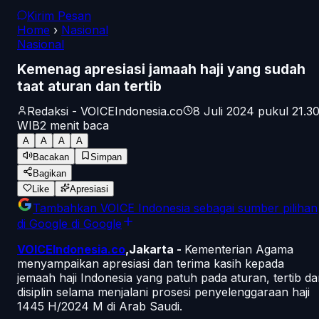
Kirim Pesan
Home
›
Nasional
Nasional
Kemenag apresiasi jamaah haji yang sudah
taat aturan dan tertib
Redaksi - VOICEIndonesia.co
8 Juli 2024 pukul 21.3
WIB
2
menit baca
A
A
A
A
Bacakan
Simpan
Bagikan
Like
Apresiasi
Tambahkan
VOICE Indonesia
sebagai sumber pilihan
di Google
di Google
VOICEIndonesia.co
,Jakarta -
Kementerian Agama
menyampaikan apresiasi dan terima kasih kepada
jemaah haji Indonesia yang patuh pada aturan, tertib d
disiplin selama menjalani prosesi penyelenggaraan haji
1445 H/2024 M di Arab Saudi.