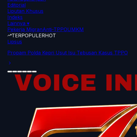
Editorial
Liputan Khusus
Indeks
Lainnya
▾
Pekerja Migran
Anti-TPPO
UMKM
TERPOPULER
HOT
Lipsus
Propam Polda Kepri Usut Isu Tebusan Kasus TPPO