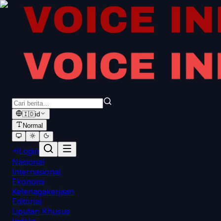
🇮🇩
id
Normal
Login
Nasional
Internasional
Ekonomi
Ketenagakerjaan
Editorial
Liputan Khusus