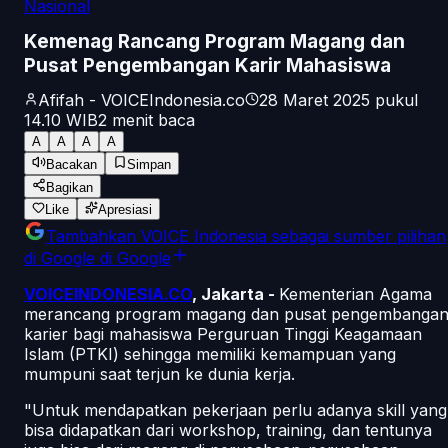
Nasional
Kemenag Rancang Program Magang dan
Pusat Pengembangan Karir Mahasiswa
Afifah - VOICEIndonesia.co
28 Maret 2025 pukul
14.10
WIB
2
menit baca
A
A
A
A
Bacakan
Simpan
Bagikan
Like
Apresiasi
Tambahkan
VOICE Indonesia
sebagai sumber pilihan
di Google
di Google
VOICEINDONESIA.CO
, Jakarta -
Kementerian Agama
merancang program magang dan pusat pengembanga
karier bagi mahasiswa Perguruan Tinggi Keagamaan
Islam (PTKI) sehingga memiliki kemampuan yang
mumpuni saat terjun ke dunia kerja.
"Untuk mendapatkan pekerjaan perlu adanya skill yang
bisa didapatkan dari workshop, training, dan tentunya