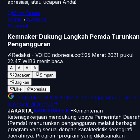
apresiasi, atau ucapan Anda!
Kirim Pesan
Home
›
Nasional
Nasional
Kemnaker Dukung Langkah Pemda Turunkan
Pengangguran
Redaksi - VOICEIndonesia.co
25 Maret 2021 pukul
22.47
WIB
3
menit baca
A
A
A
A
Bacakan
Simpan
Bagikan
Like
Apresiasi
Tambahkan
VOICE Indonesia
sebagai sumber pilihan
di Google
di Google
JAKARTA,
AKUUPDATE.ID
-Kementerian
Ketenagakerjaan mendukung upaya Pemerintah Daera
(Pemda) menurunkan pengangguran melalui berbagai
program yang sesuai dengan karakteristik demografi
daerahnya. Program-program yang dilaksanakan