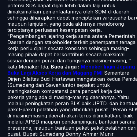
potensi SDA dapat digali lebih dalam lagi untuk
dimaksimalkan pemanfaatannya oleh SDM di daerah
sehingga diharapkan dapat menciptakan wirausaha bar
maupun lanjutan, yang pada akhirnya mendorong
terciptanya perluasan kesempatan kerja.
"Pengembangan jejaring kerja sama antara Pemerintah
Daerah dengan stakeholder terkait penempatan tenaga
kerja perlu dijalin secara konsisten sehingga masing-
masing pihak dapat berkontribusi secara maksimal
sesuai dengan peran dan fungsinya masing-masing, "
kata Menaker Ida.
Baca Juga :
Menaker Ingin Jepang
Buka Lagi Akses Kerja dan Magang PMI
Sementara
Dirjen Bilattas Budi Hartawan mengatakan kedua Pemd
(Sumedang dan Sawahlunto) sepakat untuk
meningkatkan kompetensi para pencari kerja dan
pekerja yang ada di masing-masing daerahnya. Yaitu
melalui peningkatan peran BLK baik UPTD, dan bantua
paket-paket pelatihan yang diberikan pusat. "Peran BL
di masing-masing daerah akan terus ditingkatkan, baik
melalui APBD maupun pendampingan, bantuan sarana
prasarana, maupun bantuan paket-paket pelatihan dari
pusat. Bupati Sumedang Donny Ahmar Munir