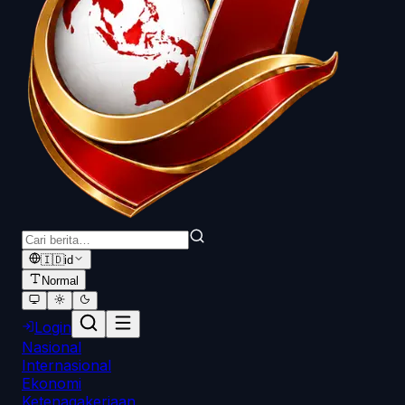
🇮🇩
id
Normal
Login
Nasional
Internasional
Ekonomi
Ketenagakerjaan