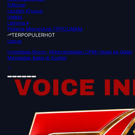
Editorial
Liputan Khusus
Indeks
Lainnya
▾
Pekerja Migran
Anti-TPPO
UMKM
TERPOPULER
HOT
Lipsus
Investigasi Bocor, Keberangkatan CPMI Ilegal ke Qatar
Mendadak Batal di Soetta!