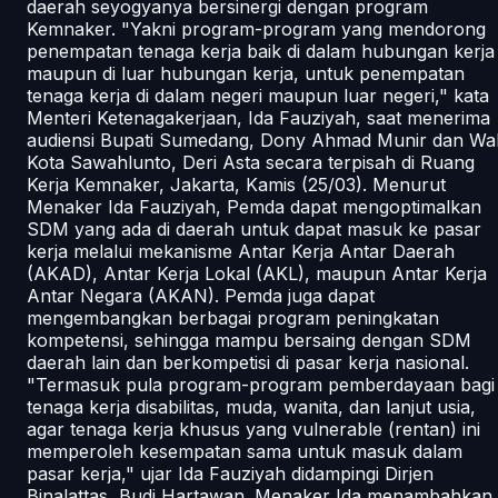
daerah seyogyanya bersinergi dengan program
Kemnaker. "Yakni program-program yang mendorong
penempatan tenaga kerja baik di dalam hubungan kerja
maupun di luar hubungan kerja, untuk penempatan
tenaga kerja di dalam negeri maupun luar negeri," kata
Menteri Ketenagakerjaan, Ida Fauziyah, saat menerima
audiensi Bupati Sumedang, Dony Ahmad Munir dan Wal
Kota Sawahlunto, Deri Asta secara terpisah di Ruang
Kerja Kemnaker, Jakarta, Kamis (25/03). Menurut
Menaker Ida Fauziyah, Pemda dapat mengoptimalkan
SDM yang ada di daerah untuk dapat masuk ke pasar
kerja melalui mekanisme Antar Kerja Antar Daerah
(AKAD), Antar Kerja Lokal (AKL), maupun Antar Kerja
Antar Negara (AKAN). Pemda juga dapat
mengembangkan berbagai program peningkatan
kompetensi, sehingga mampu bersaing dengan SDM
daerah lain dan berkompetisi di pasar kerja nasional.
"Termasuk pula program-program pemberdayaan bagi
tenaga kerja disabilitas, muda, wanita, dan lanjut usia,
agar tenaga kerja khusus yang vulnerable (rentan) ini
memperoleh kesempatan sama untuk masuk dalam
pasar kerja," ujar Ida Fauziyah didampingi Dirjen
Binalattas, Budi Hartawan. Menaker Ida menambahkan,