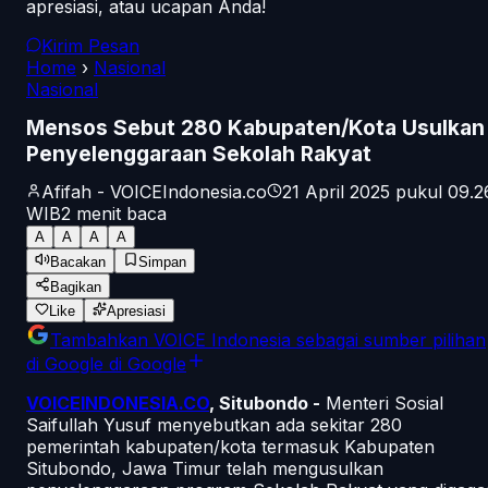
apresiasi, atau ucapan Anda!
Kirim Pesan
Home
›
Nasional
Nasional
Mensos Sebut 280 Kabupaten/Kota Usulkan
Penyelenggaraan Sekolah Rakyat
Afifah - VOICEIndonesia.co
21 April 2025 pukul 09.2
WIB
2
menit baca
A
A
A
A
Bacakan
Simpan
Bagikan
Like
Apresiasi
Tambahkan
VOICE Indonesia
sebagai sumber pilihan
di Google
di Google
VOICEINDONESIA.CO
, Situbondo -
Menteri Sosial
Saifullah Yusuf menyebutkan ada sekitar 280
pemerintah kabupaten/kota termasuk Kabupaten
Situbondo, Jawa Timur telah mengusulkan