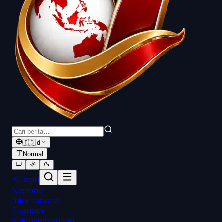
🇮🇩
id
Normal
Login
Nasional
Internasional
Ekonomi
Ketenagakerjaan