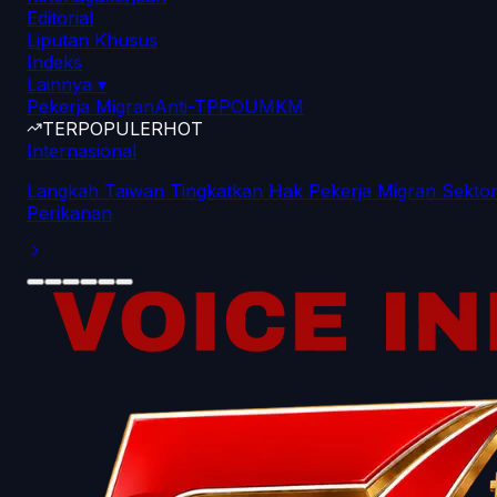
Editorial
Liputan Khusus
Indeks
Lainnya
▾
Pekerja Migran
Anti-TPPO
UMKM
TERPOPULER
HOT
Internasional
Langkah Taiwan Tingkatkan Hak Pekerja Migran Sekto
Perikanan