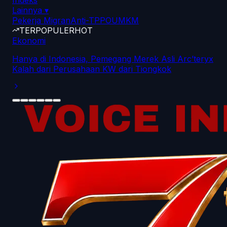
Indeks
Lainnya
▾
Pekerja Migran
Anti-TPPO
UMKM
TERPOPULER
HOT
Ekonomi
Hanya di Indonesia, Pemegang Merek Asli Arc’teryx
Kalah dari Perusahaan KW dari Tiongkok