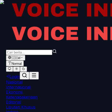
🇮🇩
id
Normal
Login
Nasional
Internasional
Ekonomi
Ketenagakerjaan
Editorial
Liputan Khusus