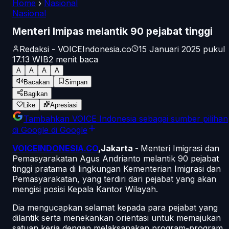
Home
›
Nasional
Nasional
Menteri Imipas melantik 90 pejabat tinggi
Redaksi - VOICEIndonesia.co
15 Januari 2025 pukul
17.13
WIB
2
menit baca
A
A
A
A
Bacakan
Simpan
Bagikan
Like
Apresiasi
Tambahkan
VOICE Indonesia
sebagai sumber pilihan
di Google
di Google
VOICEINDONESIA.CO
,Jakarta -
Menteri Imigrasi dan
Pemasyarakatan Agus Andrianto melantik 90 pejabat
tinggi pratama di lingkungan Kementerian Imigrasi dan
Pemasyarakatan, yang terdiri dari pejabat yang akan
mengisi posisi Kepala Kantor Wilayah.
Dia mengucapkan selamat kepada para pejabat yang
dilantik serta menekankan orientasi untuk memajukan
satuan kerja dengan melaksanakan program-program