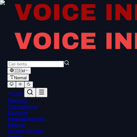
🇮🇩
id
Normal
Login
Nasional
Internasional
Ekonomi
Ketenagakerjaan
Editorial
Liputan Khusus