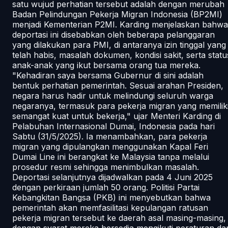
satu wujud perhatian tersebut adalah dengan merubah
Badan Pelindungan Pekerja Migran Indonesia (BP2MI)
menjadi Kementerian P2MI. Karding menjelaskan bahwa
deportasi ini disebabkan oleh beberapa pelanggaran
yang dilakukan para PMI, di antaranya izin tinggal yang
telah habis, masalah dokumen, kondisi sakit, serta statu
anak-anak yang ikut bersama orang tua mereka.
"Kehadiran saya bersama Gubernur di sini adalah
bentuk perhatian pemerintah. Sesuai arahan Presiden,
negara harus hadir untuk melindungi seluruh warga
negaranya, termasuk para pekerja migran yang memilik
semangat kuat untuk bekerja," ujar Menteri Karding di
Pelabuhan Internasional Dumai, Indonesia pada hari
Sabtu (31/5/2025). Ia menambahkan, para pekerja
migran yang dipulangkan menggunakan Kapal Feri
Dumai Line ini berangkat ke Malaysia tanpa melalui
prosedur resmi sehingga menimbulkan masalah.
Deportasi selanjutnya dijadwalkan pada 4 Juni 2025
dengan perkiraan jumlah 50 orang. Politisi Partai
Kebangkitan Bangsa (PKB) ini menyebutkan bahwa
pemerintah akan memfasilitasi kepulangan ratusan
pekerja migran tersebut ke daerah asal masing-masing,
dengan syarat mereka bersedia mengikuti peraturan da