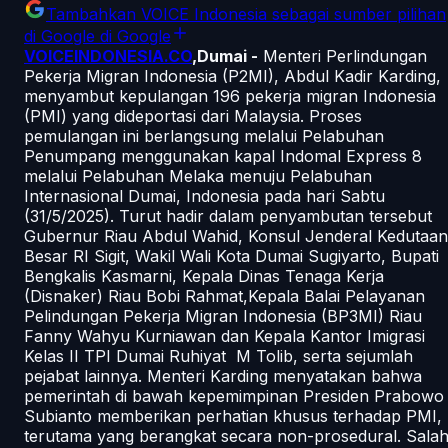
Tambahkan
VOICE Indonesia
sebagai sumber pilihan
di Google
di Google
VOICEINDONESIA.CO
,Dumai -
Menteri Perlindungan
Pekerja Migran Indonesia (P2MI), Abdul Kadir Karding,
menyambut kepulangan 196 pekerja migran Indonesia
(PMI) yang dideportasi dari Malaysia. Proses
pemulangan ini berlangsung melalui Pelabuhan
Penumpang menggunakan kapal Indomal Express 8
melalui Pelabuhan Melaka menuju Pelabuhan
Internasional Dumai, Indonesia pada hari Sabtu
(31/5/2025). Turut hadir dalam penyambutan tersebut
Gubernur Riau Abdul Wahid, Konsul Jenderal Kedutaan
Besar RI Sigit, Wakil Wali Kota Dumai Sugiyarto, Bupati
Bengkalis Kasmarni, Kepala Dinas Tenaga Kerja
(Disnaker) Riau Bobi Rahmat,Kepala Balai Pelayanan
Pelindungan Pekerja Migran Indonesia (BP3MI) Riau
Fanny Wahyu Kurniawan dan Kepala Kantor Imigrasi
Kelas II TPI Dumai Ruhiyat M Tolib, serta sejumlah
pejabat lainnya. Menteri Karding menyatakan bahwa
pemerintah di bawah kepemimpinan Presiden Prabowo
Subianto memberikan perhatian khusus terhadap PMI,
terutama yang berangkat secara non-prosedural. Sala