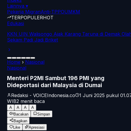
Indeks
Lainnya
▾
Pekerja Migran
Anti-TPPO
UMKM
TERPOPULER
HOT
Edukasi
KKN UIN Walisongo Ajak Karang Taruna di Demak Ola
Sekam Padi Jadi Briket
Home
›
Nasional
Nasional
Menteri P2MI Sambut 196 PMI yang
Dideportasi dari Malaysia di Dumai
Redaksi - VOICEIndonesia.co
1 Juni 2025 pukul 01.0
WIB
2
menit baca
A
A
A
A
Bacakan
Simpan
Bagikan
Like
Apresiasi